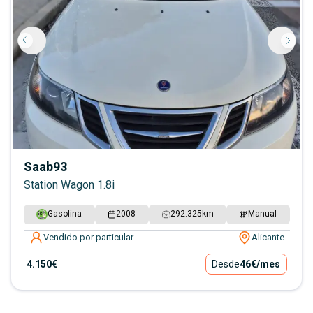
Saab
93
Station Wagon 1.8i
Gasolina
2008
292.325
km
Manual
Vendido por particular
Alicante
4.150€
Desde
46€
/mes