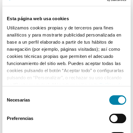
4
18/06/2007
Delantera
Esta página web usa cookies
Equipamiento*
Utilizamos cookies propias y de terceros para fines
analíticos y para mostrarte publicidad personalizada en
Ficha técnica
base a un perfil elaborado a partir de tus hábitos de
navegación (por ejemplo, páginas visitadas); así como
cookies técnicas propias que permiten el adecuado
Exterior
funcionamiento del sitio web. Puedes aceptar todas las
cookies pulsando el botón “Aceptar todo” o configurarlas
Interior
pulsando en “Personalizar”, o rechazar su uso clicando
en “Rechazar todas”. Más información en la
Política de
Cookies
.
Seguridad
Selección
Necesarias
de
consentimiento
Multimedia
Preferencias
Confort