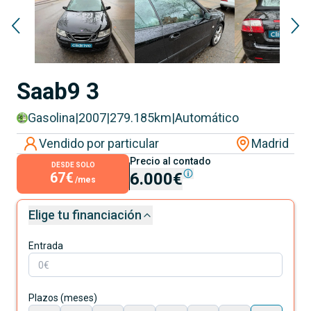
Saab
9 3
Gasolina
|
2007
|
279.185
km
|
Automático
Vendido por particular
Madrid
Precio al contado
DESDE SOLO
67€
6.000€
/mes
Elige tu financiación
Entrada
Plazos (meses)