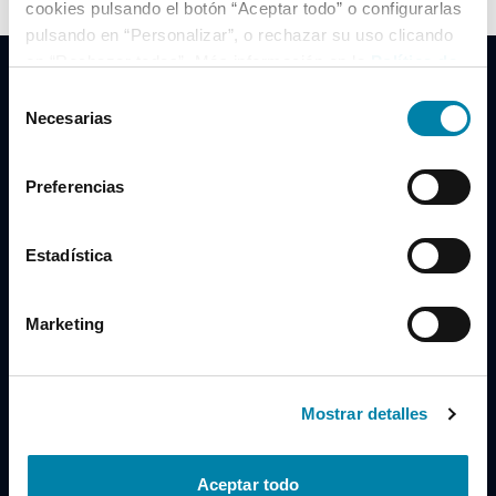
cookies pulsando el botón “Aceptar todo” o configurarlas
pulsando en “Personalizar”, o rechazar su uso clicando
en “Rechazar todas”. Más información en la
Política de
Cookies
.
Selección
Necesarias
de
consentimiento
Clidrive Group
Preferencias
Av. de Manoteras, 38
Madrid
28050
Estadística
Horario
Marketing
Lunes a Viernes
de 09:00 a 19:30
Compra un coche
+34 619 98 96 56
Mostrar detalles
Vende tu coche
+34 638 97 97 84
Aceptar todo