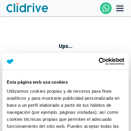
Comprar Coche
Todos Los Coches
Ups...
Profesional
Particular
Esta página web usa cookies
Parece que algo no ha ido bien
Utilizamos cookies propias y de terceros para fines
Financiación
No te preocupes, estamos trabajando en ello
analíticos y para mostrarte publicidad personalizada en
Mientras tanto, puedes echarle un vistazo a nuestros
base a un perfil elaborado a partir de tus hábitos de
Clidrive
coches:
navegación (por ejemplo, páginas visitadas); así como
cookies técnicas propias que permiten el adecuado
Ver coches
funcionamiento del sitio web. Puedes aceptar todas las