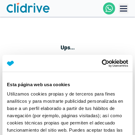
Comprar Coche
Todos Los Coches
Ups...
Profesional
Particular
Esta página web usa cookies
Parece que algo no ha ido bien
Utilizamos cookies propias y de terceros para fines
Financiación
No te preocupes, estamos trabajando en ello
analíticos y para mostrarte publicidad personalizada en
Mientras tanto, puedes echarle un vistazo a nuestros
base a un perfil elaborado a partir de tus hábitos de
Clidrive
coches:
navegación (por ejemplo, páginas visitadas); así como
cookies técnicas propias que permiten el adecuado
Ver coches
funcionamiento del sitio web. Puedes aceptar todas las