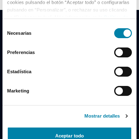
cookies pulsando el botón “Aceptar todo” o configurarlas
pulsando en “Personalizar”, o rechazar su uso clicando
en “Rechazar todas”. Más información en la
Política de
Cookies
.
Selección
Necesarias
de
consentimiento
Clidrive Group
Preferencias
Av. de Manoteras, 38
Madrid
28050
Estadística
Horario
Marketing
Lunes a Viernes
de 09:00 a 19:30
Compra un coche
+34 619 98 96 56
Mostrar detalles
Vende tu coche
+34 638 97 97 84
Aceptar todo