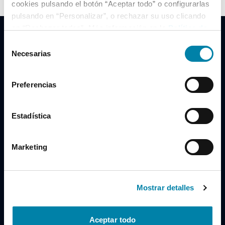
cookies pulsando el botón “Aceptar todo” o configurarlas
pulsando en “Personalizar”, o rechazar su uso clicando
en “Rechazar todas”. Más información en la
Política de
Cookies
.
Selección
Necesarias
de
consentimiento
Clidrive Group
Preferencias
Av. de Manoteras, 38
Madrid
28050
Estadística
Horario
Marketing
Lunes a Viernes
de 09:00 a 19:30
Compra un coche
+34 619 98 96 56
Mostrar detalles
Vende tu coche
+34 638 97 97 84
Aceptar todo