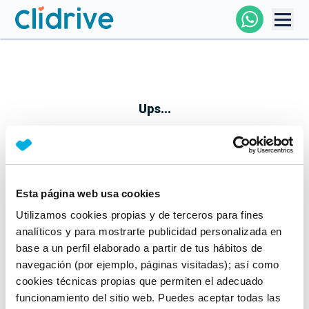
Comprar Coche
Todos Los Coches
Ups...
Profesional
Particular
Esta página web usa cookies
Parece que algo no ha ido bien
Utilizamos cookies propias y de terceros para fines
Financiación
No te preocupes, estamos trabajando en ello
analíticos y para mostrarte publicidad personalizada en
Mientras tanto, puedes echarle un vistazo a nuestros
base a un perfil elaborado a partir de tus hábitos de
Clidrive
coches:
navegación (por ejemplo, páginas visitadas); así como
cookies técnicas propias que permiten el adecuado
Ver coches
funcionamiento del sitio web. Puedes aceptar todas las