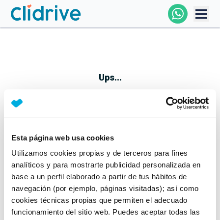
Comprar Coche
Todos Los Coches
Ups...
Profesional
Particular
Esta página web usa cookies
Parece que algo no ha ido bien
Utilizamos cookies propias y de terceros para fines
Financiación
No te preocupes, estamos trabajando en ello
analíticos y para mostrarte publicidad personalizada en
Mientras tanto, puedes echarle un vistazo a nuestros
base a un perfil elaborado a partir de tus hábitos de
Clidrive
coches:
navegación (por ejemplo, páginas visitadas); así como
cookies técnicas propias que permiten el adecuado
Ver coches
funcionamiento del sitio web. Puedes aceptar todas las