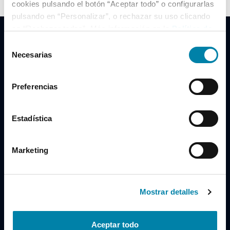
cookies pulsando el botón “Aceptar todo” o configurarlas
pulsando en “Personalizar”, o rechazar su uso clicando
en “Rechazar todas”. Más información en la
Política de
Cookies
.
Selección
Necesarias
de
consentimiento
Clidrive Group
Preferencias
Av. de Manoteras, 38
Madrid
28050
Estadística
Horario
Marketing
Lunes a Viernes
de 09:00 a 19:30
Compra un coche
+34 619 98 96 56
Mostrar detalles
Vende tu coche
+34 638 97 97 84
Aceptar todo