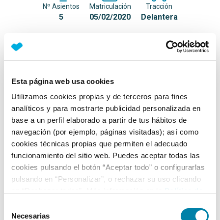
Nº Asientos
Matriculación
Tracción
5
05/02/2020
Delantera
Equipamiento*
Detalles destacados
Esta página web usa cookies
Full Link (Android Auto, Apple CarPlay y Mirror Link)
Utilizamos cookies propias y de terceros para fines
analíticos y para mostrarte publicidad personalizada en
Conexión Bluetooth con audiostreaming
base a un perfil elaborado a partir de tus hábitos de
Cubierta de maletero
navegación (por ejemplo, páginas visitadas); así como
cookies técnicas propias que permiten el adecuado
+ Ver todos
funcionamiento del sitio web. Puedes aceptar todas las
cookies pulsando el botón “Aceptar todo” o configurarlas
Ficha técnica
pulsando en “Personalizar”, o rechazar su uso clicando
en “Rechazar todas”. Más información en la
Política de
Cookies
.
Exterior
Selección
Necesarias
de