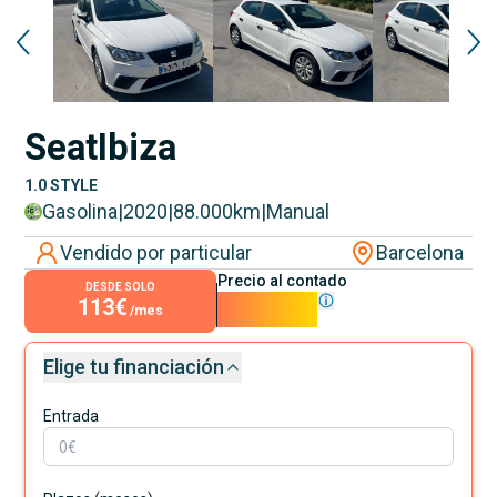
Seat
Ibiza
1.0 STYLE
Gasolina
|
2020
|
88.000
km
|
Manual
Vendido por particular
Barcelona
Precio al contado
DESDE SOLO
113€
10.200€
/mes
Elige tu financiación
Entrada