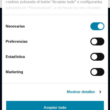
cookies pulsando el botón “Aceptar todo” o configurarlas
pulsando en “Personalizar”, o rechazar su uso clicando
en “Rechazar todas”. Más información en la
Política de
Cookies
.
Selección
Necesarias
de
consentimiento
Clidrive Group
Preferencias
Av. de Manoteras, 38
Madrid
28050
Estadística
Horario
Marketing
Lunes a Viernes
de 09:00 a 19:30
Compra un coche
+34 619 98 96 56
Mostrar detalles
Vende tu coche
+34 638 97 97 84
Aceptar todo