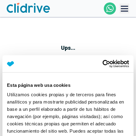
Comprar Coche
Todos Los Coches
Ups...
Profesional
Particular
Esta página web usa cookies
Parece que algo no ha ido bien
Utilizamos cookies propias y de terceros para fines
Financiación
No te preocupes, estamos trabajando en ello
analíticos y para mostrarte publicidad personalizada en
Mientras tanto, puedes echarle un vistazo a nuestros
base a un perfil elaborado a partir de tus hábitos de
Clidrive
coches:
navegación (por ejemplo, páginas visitadas); así como
cookies técnicas propias que permiten el adecuado
Ver coches
funcionamiento del sitio web. Puedes aceptar todas las