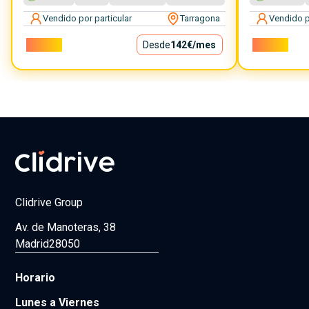
Vendido por particular
Tarragona
Vendido p
12.800€
Desde
142€
/mes
12.700€
Clidrive Group
Av. de Manoteras, 38
Madrid
28050
Horario
Lunes a Viernes