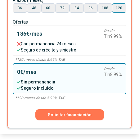
Plazos (meses)
36
48
60
72
84
96
108
120
Ofertas
Desde
186€
/mes
Tin
9.99
%
Con permanencia 24 meses
Seguro de crédito y siniestro
*
120
meses desde
5.99
% TAE
Desde
0€
/mes
Tin
8.99
%
Sin permanencia
Seguro incluido
*
120
meses desde
5.99
% TAE
Solicitar financiación