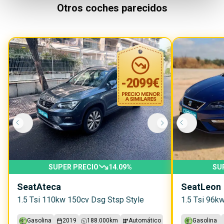
Otros coches parecidos
-
2099
€
SUPER PRECIO
14.09
%
SU
Seat
Ateca
Seat
Leon
1.5 Tsi 110kw 150cv Dsg Stsp Style
1.5 Tsi 96kw
Gasolina
2019
188.000
km
Automático
Gasolina