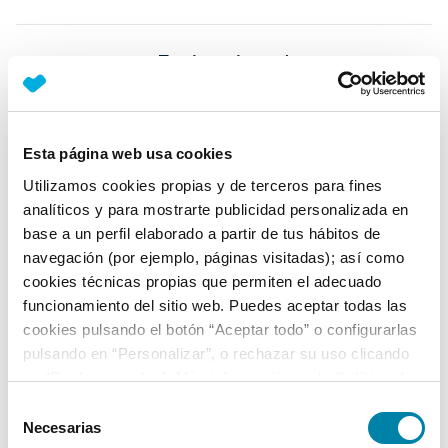
Equipamiento*
Detalles destacados
Faros EcoLED
Esta página web usa cookies
Maletero con iluminación
Utilizamos cookies propias y de terceros para fines
analíticos y para mostrarte publicidad personalizada en
Ayuda de aparcamiento trasero
base a un perfil elaborado a partir de tus hábitos de
+ Ver todos
navegación (por ejemplo, páginas visitadas); así como
cookies técnicas propias que permiten el adecuado
Ficha técnica
funcionamiento del sitio web. Puedes aceptar todas las
cookies pulsando el botón “Aceptar todo” o configurarlas
pulsando en “Personalizar”, o rechazar su uso clicando
Exterior
en “Rechazar todas”. Más información en la
Política de
Cookies
.
Selección
Interior
Necesarias
de