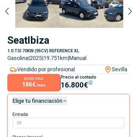
Seat
Ibiza
1.0 TSI 70KW (95CV) REFERENCE XL
Gasolina
|
2025
|
19.751
km
|
Manual
Vendido por profesional
Sevilla
Precio al contado
DESDE SOLO
186€
16.800€
/mes
Elige tu financiación
Entrada