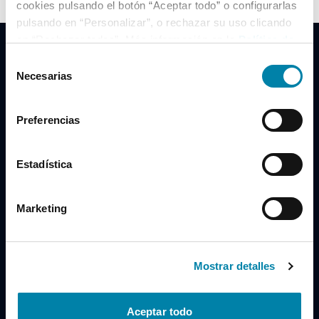
cookies pulsando el botón “Aceptar todo” o configurarlas
pulsando en “Personalizar”, o rechazar su uso clicando
en “Rechazar todas”. Más información en la
Política de
Cookies
.
Selección
Necesarias
de
consentimiento
Clidrive Group
Preferencias
Av. de Manoteras, 38
Madrid
28050
Estadística
Horario
Marketing
Lunes a Viernes
de 09:00 a 19:30
Compra un coche
+34 619 98 96 56
Mostrar detalles
Vende tu coche
+34 638 97 97 84
Aceptar todo