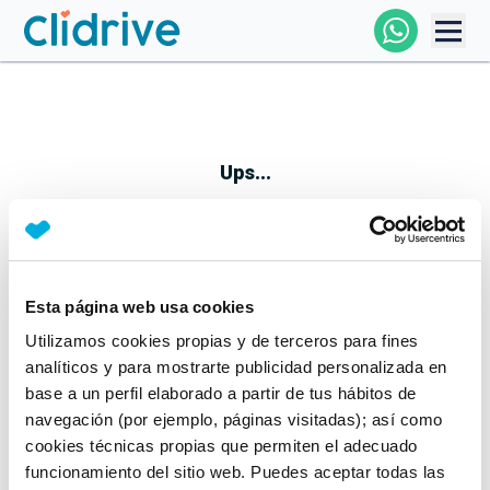
Comprar Coche
Todos Los Coches
Ups...
Profesional
Particular
Esta página web usa cookies
Parece que algo no ha ido bien
Utilizamos cookies propias y de terceros para fines
Financiación
No te preocupes, estamos trabajando en ello
analíticos y para mostrarte publicidad personalizada en
Mientras tanto, puedes echarle un vistazo a nuestros
base a un perfil elaborado a partir de tus hábitos de
Clidrive
coches:
navegación (por ejemplo, páginas visitadas); así como
cookies técnicas propias que permiten el adecuado
Ver coches
funcionamiento del sitio web. Puedes aceptar todas las