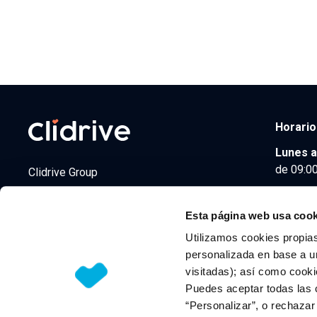
Horario
Lunes a
de 09:00
Clidrive Group
Av. de Manoteras, 38
Madrid
28050
Esta página web usa cook
Utilizamos cookies propias
personalizada en base a un
visitadas); así como cooki
© 2026 CLIDRIVE CAPITAL, SOCIEDAD LIMITADA. Todos l
Puedes aceptar todas las 
“Personalizar”, o rechaza