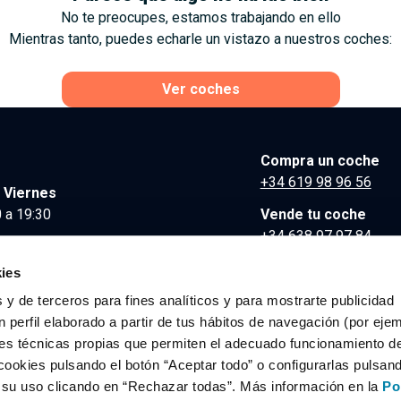
No te preocupes, estamos trabajando en ello
Mientras tanto, puedes echarle un vistazo a nuestros coches:
Ver coches
Compra un coche
+34 619 98 96 56
 Viernes
 a 19:30
Vende tu coche
+34 638 97 97 84
Comunicación y Pre
ies
contacto@clidrive.co
 y de terceros para fines analíticos y para mostrarte publicidad
 perfil elaborado a partir de tus hábitos de navegación (por eje
es técnicas propias que permiten el adecuado funcionamiento del
os derechos reservados.
cookies pulsando el botón “Aceptar todo” o configurarlas pulsan
r su uso clicando en “Rechazar todas”. Más información en la
Po