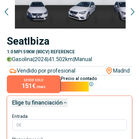
Seat
Ibiza
1.0 MPI 59KW (80CV) REFERENCE
Gasolina
|
2024
|
41.502
km
|
Manual
Vendido por profesional
Madrid
Precio al contado
DESDE SOLO
151€
13.690€
/mes
Elige tu financiación
Entrada