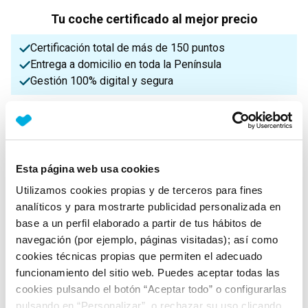
Tu coche certificado al mejor precio
Certificación total de más de 150 puntos
Entrega a domicilio en toda la Península
Gestión 100% digital y segura
¡Enviamos a toda la Península!
Características principales
Esta página web usa cookies
Utilizamos cookies propias y de terceros para fines
analíticos y para mostrarte publicidad personalizada en
Potencia
Procedencia
IVA
base a un perfil elaborado a partir de tus hábitos de
80 Cv
Nacional
Deducible
navegación (por ejemplo, páginas visitadas); así como
cookies técnicas propias que permiten el adecuado
funcionamiento del sitio web. Puedes aceptar todas las
Nº Asientos
Matriculación
Tracción
cookies pulsando el botón “Aceptar todo” o configurarlas
5
21/02/2024
Delantera
pulsando en “Personalizar”, o rechazar su uso clicando