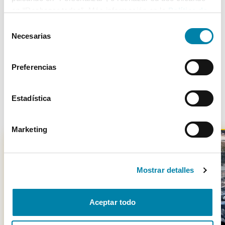
en “Rechazar todas”. Más información en la
Política de
Cookies
.
Selección
Necesarias
Más de 3.500 clientes satisfechos
de
consentimiento
Preferencias
Estadística
Otros coches parecidos
Marketing
Mostrar detalles
-
700
€
Aceptar todo