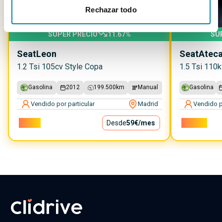
Rechazar todo
SUPER PRECIO
11.67
%
SU
Seat
Leon
Seat
Atec
1.2 Tsi 105cv Style Copa
1.5 Tsi 110
Gasolina
2012
199.500
km
Manual
Gasolina
Vendido por particular
Madrid
Vendido p
5.300€
Desde
59€
/mes
12.800€