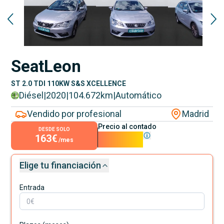
Seat
Leon
ST 2.0 TDI 110KW S&S XCELLENCE
Diésel
|
2020
|
104.672
km
|
Automático
Vendido por profesional
Madrid
Precio al contado
DESDE SOLO
163€
14.790€
/mes
Elige tu financiación
Entrada