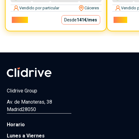
Vendido por particular
Cáceres
Vendido p
12.750€
Desde
141€
/mes
7.699€
Clidrive Group
Av. de Manoteras, 38
Madrid
28050
Horario
Lunes a Viernes