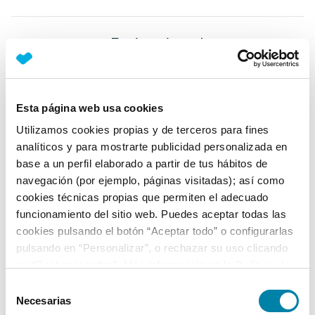
Equipamiento*
Detalles destacados
Android Auto y Apple CarPlay inalámbricos
Esta página web usa cookies
Faros EcoLED
Utilizamos cookies propias y de terceros para fines
analíticos y para mostrarte publicidad personalizada en
Luz diurna LED
base a un perfil elaborado a partir de tus hábitos de
+ Ver todos
navegación (por ejemplo, páginas visitadas); así como
cookies técnicas propias que permiten el adecuado
Ficha técnica
funcionamiento del sitio web. Puedes aceptar todas las
cookies pulsando el botón “Aceptar todo” o configurarlas
pulsando en “Personalizar”, o rechazar su uso clicando
Exterior
en “Rechazar todas”. Más información en la
Política de
Cookies
.
Selección
Interior
Necesarias
de