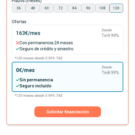
Plazos (meses)
36
48
60
72
84
96
108
120
Ofertas
Desde
163€
/mes
Tin
9.99
%
Con permanencia 24 meses
Seguro de crédito y siniestro
*
120
meses desde
5.99
% TAE
Desde
0€
/mes
Tin
8.99
%
Sin permanencia
Seguro incluido
*
120
meses desde
5.99
% TAE
Solicitar financiación