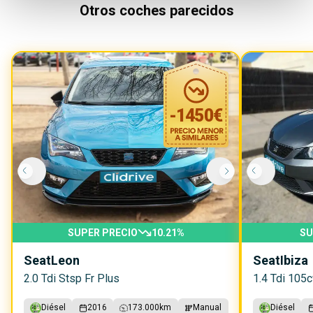
Otros coches parecidos
-
1450
€
SUPER PRECIO
10.21
%
SU
Seat
Leon
Seat
Ibiza
2.0 Tdi Stsp Fr Plus
1.4 Tdi 105c
Diésel
2016
173.000
km
Manual
Diésel