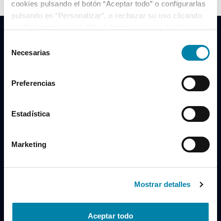
cookies pulsando el botón “Aceptar todo” o configurarlas
pulsando en “Personalizar”, o rechazar su uso clicando
en “Rechazar todas”. Más información en la
Política de
Cookies
.
Selección
Necesarias
de
consentimiento
Clidrive Group
Preferencias
Av. de Manoteras, 38
Madrid
28050
Estadística
Horario
Marketing
Lunes a Viernes
de 09:00 a 19:30
Compra un coche
+34 619 98 96 56
Mostrar detalles
Vende tu coche
+34 638 97 97 84
Aceptar todo