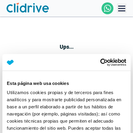
Comprar Coche
Todos Los Coches
Ups...
Profesional
Particular
Esta página web usa cookies
Parece que algo no ha ido bien
Utilizamos cookies propias y de terceros para fines
Financiación
No te preocupes, estamos trabajando en ello
analíticos y para mostrarte publicidad personalizada en
Mientras tanto, puedes echarle un vistazo a nuestros
base a un perfil elaborado a partir de tus hábitos de
Clidrive
coches:
navegación (por ejemplo, páginas visitadas); así como
cookies técnicas propias que permiten el adecuado
Ver coches
funcionamiento del sitio web. Puedes aceptar todas las