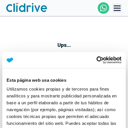
Comprar Coche
Todos Los Coches
Ups...
Profesional
Particular
Esta página web usa cookies
Parece que algo no ha ido bien
Utilizamos cookies propias y de terceros para fines
Financiación
No te preocupes, estamos trabajando en ello
analíticos y para mostrarte publicidad personalizada en
Mientras tanto, puedes echarle un vistazo a nuestros
base a un perfil elaborado a partir de tus hábitos de
Clidrive
coches:
navegación (por ejemplo, páginas visitadas); así como
cookies técnicas propias que permiten el adecuado
Ver coches
funcionamiento del sitio web. Puedes aceptar todas las