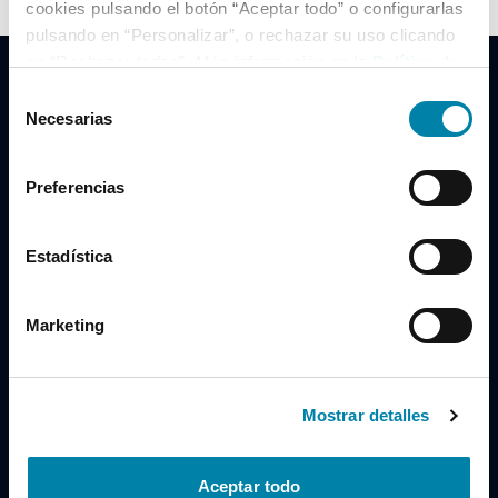
cookies pulsando el botón “Aceptar todo” o configurarlas
pulsando en “Personalizar”, o rechazar su uso clicando
en “Rechazar todas”. Más información en la
Política de
Cookies
.
Selección
Necesarias
de
consentimiento
Clidrive Group
Preferencias
Av. de Manoteras, 38
Madrid
28050
Estadística
Horario
Marketing
Lunes a Viernes
de 09:00 a 19:30
Compra un coche
+34 619 98 96 56
Mostrar detalles
Vende tu coche
+34 638 97 97 84
Aceptar todo