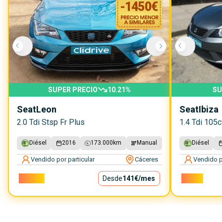
-
1450
€
SUPER PRECIO
10.21
%
SU
Seat
Leon
Seat
Ibiza
2.0 Tdi Stsp Fr Plus
1.4 Tdi 105c
Diésel
2016
173.000
km
Manual
Diésel
Vendido por particular
Cáceres
Vendido p
12.750€
Desde
141€
/mes
7.699€