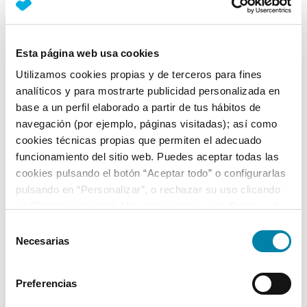
Nº Asientos
Matriculación
Tracción
5
16/10/2014
Delantera
Esta página web usa cookies
Equipamiento*
Utilizamos cookies propias y de terceros para fines
analíticos y para mostrarte publicidad personalizada en
Ficha técnica
base a un perfil elaborado a partir de tus hábitos de
navegación (por ejemplo, páginas visitadas); así como
cookies técnicas propias que permiten el adecuado
Exterior
funcionamiento del sitio web. Puedes aceptar todas las
cookies pulsando el botón “Aceptar todo” o configurarlas
Interior
pulsando en “Personalizar”, o rechazar su uso clicando
en “Rechazar todas”. Más información en la
Política de
Cookies
.
Selección
Seguridad
Necesarias
de
consentimiento
Multimedia
Preferencias