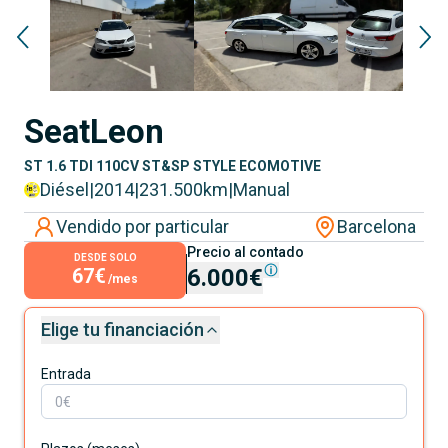
Seat
Leon
ST 1.6 TDI 110CV ST&SP STYLE ECOMOTIVE
Diésel
|
2014
|
231.500
km
|
Manual
Vendido por particular
Barcelona
Precio al contado
DESDE SOLO
67€
6.000€
/mes
Elige tu financiación
Entrada