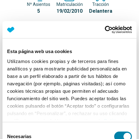
Nº Asientos
Matriculación
Tracción
5
19/02/2010
Delantera
Equipamiento*
Detalles destacados
Esta página web usa cookies
Volante ajustable en altura
Utilizamos cookies propias y de terceros para fines
analíticos y para mostrarte publicidad personalizada en
Volante ajustable en profundidad
base a un perfil elaborado a partir de tus hábitos de
Retrovisores exteriores en color de carrocería
navegación (por ejemplo, páginas visitadas); así como
cookies técnicas propias que permiten el adecuado
+ Ver todos
funcionamiento del sitio web. Puedes aceptar todas las
cookies pulsando el botón “Aceptar todo” o configurarlas
Ficha técnica
pulsando en “Personalizar”, o rechazar su uso clicando
en “Rechazar todas”. Más información en la
Política de
Cookies
.
Exterior
Selección
Necesarias
de