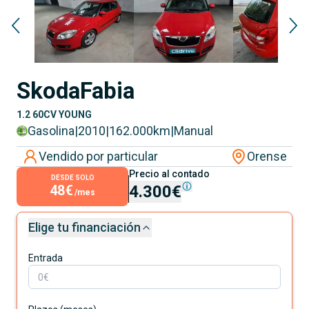
Skoda
Fabia
1.2 60CV YOUNG
Gasolina
|
2010
|
162.000
km
|
Manual
Vendido por particular
Orense
Precio al contado
DESDE SOLO
48€
4.300€
/mes
Elige tu financiación
Entrada