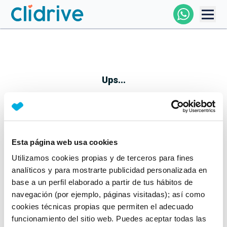
Comprar Coche
Todos Los Coches
Ups...
Profesional
Particular
Esta página web usa cookies
Parece que algo no ha ido bien
Utilizamos cookies propias y de terceros para fines
Financiación
No te preocupes, estamos trabajando en ello
analíticos y para mostrarte publicidad personalizada en
Mientras tanto, puedes echarle un vistazo a nuestros
base a un perfil elaborado a partir de tus hábitos de
Clidrive
coches:
navegación (por ejemplo, páginas visitadas); así como
cookies técnicas propias que permiten el adecuado
Ver coches
funcionamiento del sitio web. Puedes aceptar todas las