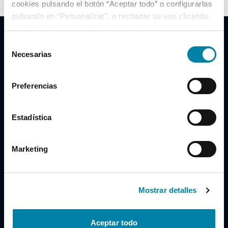
cookies pulsando el botón “Aceptar todo” o configurarlas
pulsando en “Personalizar”, o rechazar su uso clicando
en “Rechazar todas”. Más información en la
Política de
Cookies
.
Selección
Necesarias
de
consentimiento
Clidrive Group
Preferencias
Av. de Manoteras, 38
Madrid
28050
Estadística
Horario
Marketing
Lunes a Viernes
de 09:00 a 19:30
Compra un coche
+34 619 98 96 56
Mostrar detalles
Vende tu coche
+34 638 97 97 84
Aceptar todo