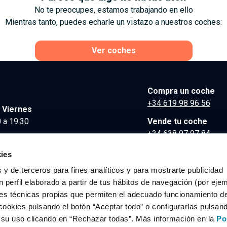
No te preocupes, estamos trabajando en ello
Mientras tanto, puedes echarle un vistazo a nuestros coches:
Ver coches
Compra un coche
+34 619 98 96 56
 Viernes
 a 19:30
Vende tu coche
+34 638 97 97 84
Comunicación y Pre
ies
contacto@clidrive.co
 y de terceros para fines analíticos y para mostrarte publicidad
 perfil elaborado a partir de tus hábitos de navegación (por eje
es técnicas propias que permiten el adecuado funcionamiento del
os derechos reservados.
cookies pulsando el botón “Aceptar todo” o configurarlas pulsan
r su uso clicando en “Rechazar todas”. Más información en la
Po