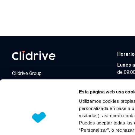
Horario
Lunes a
de 09:00
Clidrive Group
Av. de Manoteras, 38
Madrid
28050
Esta página web usa cook
Utilizamos cookies propias
personalizada en base a un
visitadas); así como cooki
© 2026 CLIDRIVE CAPITAL, SOCIEDAD LIMITADA. Todos l
Puedes aceptar todas las 
“Personalizar”, o rechaza