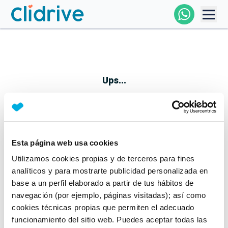
Comprar Coche
Todos Los Coches
Ups...
Profesional
Particular
Esta página web usa cookies
Parece que algo no ha ido bien
Utilizamos cookies propias y de terceros para fines
Financiación
No te preocupes, estamos trabajando en ello
analíticos y para mostrarte publicidad personalizada en
Mientras tanto, puedes echarle un vistazo a nuestros
base a un perfil elaborado a partir de tus hábitos de
Clidrive
coches:
navegación (por ejemplo, páginas visitadas); así como
cookies técnicas propias que permiten el adecuado
Ver coches
funcionamiento del sitio web. Puedes aceptar todas las