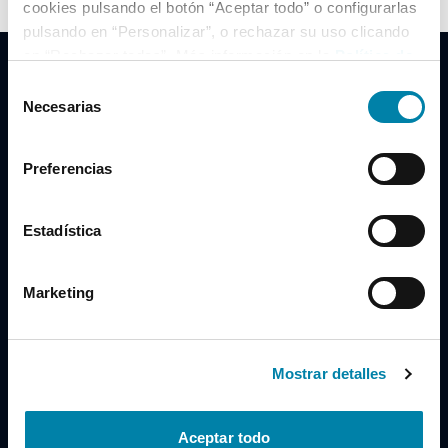
cookies pulsando el botón “Aceptar todo” o configurarlas
pulsando en “Personalizar”, o rechazar su uso clicando
en “Rechazar todas”. Más información en la
Política de
Cookies
.
Selección
Necesarias
de
consentimiento
Clidrive Group
Preferencias
Av. de Manoteras, 38
Madrid
28050
Estadística
Horario
Marketing
Lunes a Viernes
de 09:00 a 19:30
Compra un coche
+34 619 98 96 56
Mostrar detalles
Vende tu coche
+34 638 97 97 84
Aceptar todo