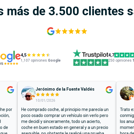
s más de 3.500 clientes 
4,5
4,7
1,107
opiniones
Google
250 opiniones
Jerónimo de la Fuente Valdés
10/01/2026
che por
He comprado coche, al principio me parecía un
Trato e
ción,
poco osado comprar un vehículo sin verlo pero
conmigo
l
me decidí y sinceramente, todo un acierto,
los anu
io de
coche en buen estado en general y a un precio
moment
 que
asequible, no obstante le realicé una prueba
hora de