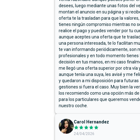
desees, luego mediante unas fotos del ve
montan el anuncio en su página y si reci
oferta te la trasladan para que la valores,
tienes ningún compromiso mientras no s
realice el pago y puedes vender por tu cu
aunque aceptes una oferta que te trasla
una persona interesada, te lo facilitan m
te van informando periódicamente, son 
profesionales y en todo momento tienes 
decisión en tus manos, en mi caso final
me llegó una oferta superior por otra vía y
aunque tenía una suya, les avisé y me fel
y quedaron a mi disposición para futuras
gestiones si fuera el caso. Muy bien la ve
los recomiendo como una opción más de
para los particulares que queremos vend
nuestro coche.
Carol Hernandez
24/04/2026