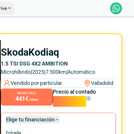
rive
Saber más
Ver certificación
Skoda
Kodiaq
1.5 TSI DSG 4X2 AMBITION
Microhíbrido
|
2025
|
7.500
km
|
Automático
Vendido por particular
Valladolid
Precio al contado
DESDE SOLO
441€
39.990€
/mes
Elige tu financiación
Entrada