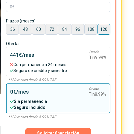
Plazos (meses)
36
48
60
72
84
96
108
120
Ofertas
Desde
441€
/mes
Tin
9.99
%
Con permanencia 24 meses
Seguro de crédito y siniestro
*
120
meses desde
5.99
% TAE
Desde
0€
/mes
Tin
8.99
%
Sin permanencia
Seguro incluido
*
120
meses desde
5.99
% TAE
Solicitar financiación