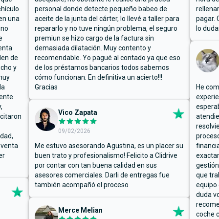
hículo
personal donde detecte pequeño babeo de
rellena
ben una
aceite de la junta del cárter, lo llevé a taller para
pagar. 
 no
repararlo y no tuve ningún problema, el seguro
lo duda
e
premiun se hizo cargo de la factura sin
enta
demasiada dilatación. Muy contento y
den de
recomendable. Yo pagué al contado ya que eso
ucho y
de los préstamos bancarios todos sabemos
muy
cómo funcionan. En definitiva un acierto!!!
la
Gracias
He comp
mente
experie
,
espera
Vico Zapata
icitaron
atendie
resolvi
09/02/2026
rdad,
proceso
 venta
Me estuvo asesorando Agustina, es un placer su
financi
er
buen trato y profesionalismo! Felicito a Clidrive
exacta
por contar con tan buena calidad en sus
gestión
asesores comerciales. Darli de entregas fue
que tra
también acompañó el proceso
equipo 
duda vo
recome
Merce Melian
coche c