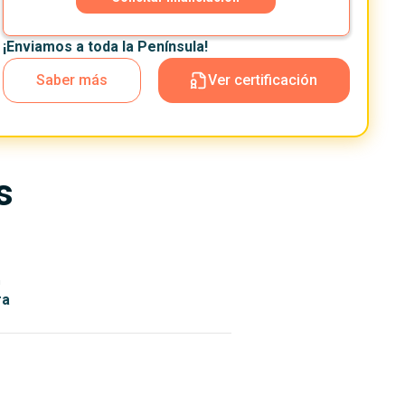
¡Enviamos a toda la Península!
Saber más
Ver certificación
s
n
ra