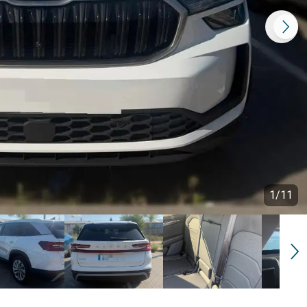
1
/
11