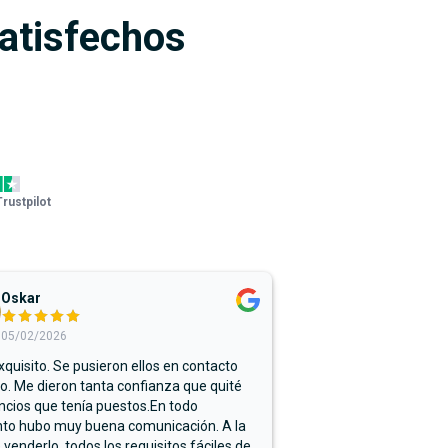
satisfechos
Trustpilot
Oskar
05/02/2026
xquisito. Se pusieron ellos en contacto
. Me dieron tanta confianza que quité
ncios que tenía puestos.En todo
o hubo muy buena comunicación. A la
 venderlo, todos los requisitos fáciles de