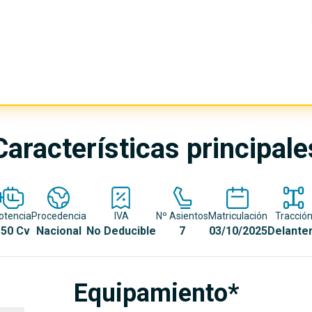
Características principale
otencia
Procedencia
IVA
Nº Asientos
Matriculación
Tracció
50 Cv
Nacional
No Deducible
7
03/10/2025
Delante
Equipamiento*