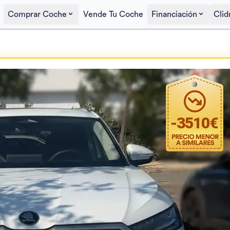
Comprar Coche
Vende Tu Coche
Financiación
Clid
Precio al contado
39.990€
-
3510
€