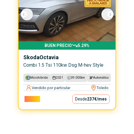
BUEN PRECIO
5.29
%
Skoda
Octavia
Combi 1.5 Tsi 110kw Dsg M-hev Style
Microhíbrido
2021
39.000
km
Automático
Vendido por particular
Toledo
21.500€
Desde
237€
/mes