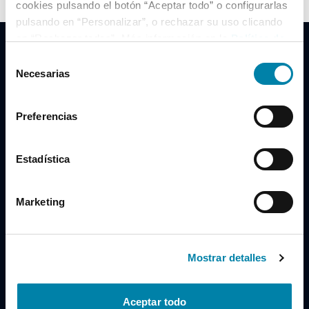
cookies pulsando el botón “Aceptar todo” o configurarlas
pulsando en “Personalizar”, o rechazar su uso clicando
en “Rechazar todas”. Más información en la
Política de
Cookies
.
Selección
Necesarias
de
consentimiento
Clidrive Group
Preferencias
Av. de Manoteras, 38
Madrid
28050
Estadística
Horario
Marketing
Lunes a Viernes
de 09:00 a 19:30
Compra un coche
+34 619 98 96 56
Mostrar detalles
Vende tu coche
+34 638 97 97 84
Aceptar todo