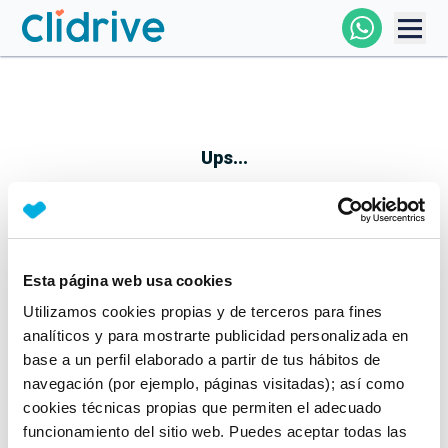
Comprar Coche
Todos Los Coches
Ups...
Profesional
Particular
Esta página web usa cookies
Parece que algo no ha ido bien
Utilizamos cookies propias y de terceros para fines
Financiación
No te preocupes, estamos trabajando en ello
analíticos y para mostrarte publicidad personalizada en
Mientras tanto, puedes echarle un vistazo a nuestros
base a un perfil elaborado a partir de tus hábitos de
Clidrive
coches:
navegación (por ejemplo, páginas visitadas); así como
cookies técnicas propias que permiten el adecuado
Ver coches
funcionamiento del sitio web. Puedes aceptar todas las