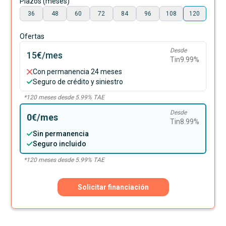
Plazos (meses)
36
48
60
72
84
96
108
120
Ofertas
Desde
15€
/mes
Tin
9.99
%
Con permanencia 24 meses
Seguro de crédito y siniestro
*
120
meses desde
5.99
% TAE
Desde
0€
/mes
Tin
8.99
%
Sin permanencia
Seguro incluido
*
120
meses desde
5.99
% TAE
Solicitar financiación