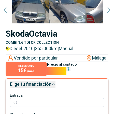
Skoda
Octavia
COMBI 1.6 TDI CR COLLECTION
Diésel
|
2010
|
355.000
km
|
Manual
Vendido por particular
Málaga
Precio al contado
DESDE SOLO
15€
1.300€
/mes
Elige tu financiación
Entrada