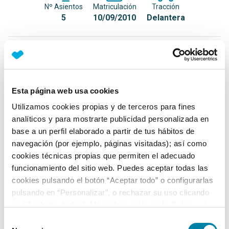
Nº Asientos
Matriculación
Tracción
5
10/09/2010
Delantera
Equipamiento*
Detalles destacados
Esta página web usa cookies
Control de tracción (ASR+MSR)
Utilizamos cookies propias y de terceros para fines
Entrada auxiliar de audio en Jumbo Box
analíticos y para mostrarte publicidad personalizada en
base a un perfil elaborado a partir de tus hábitos de
Red de sujeción de carga en maletero
navegación (por ejemplo, páginas visitadas); así como
+ Ver todos
cookies técnicas propias que permiten el adecuado
funcionamiento del sitio web. Puedes aceptar todas las
Ficha técnica
cookies pulsando el botón “Aceptar todo” o configurarlas
pulsando en “Personalizar”, o rechazar su uso clicando
en “Rechazar todas”. Más información en la
Política de
Exterior
Cookies
.
Selección