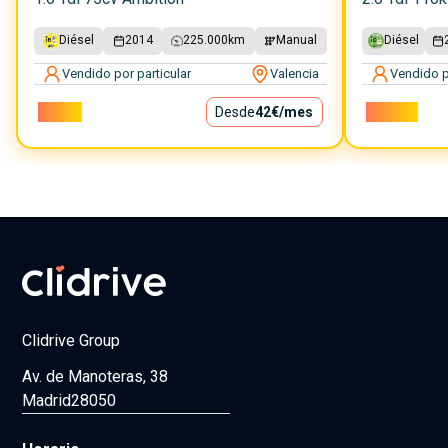
Diésel
2014
225.000
km
Manual
Diésel
Vendido por particular
Valencia
Vendido p
3.800€
Desde
42€
/mes
18.900€
Clidrive Group
Av. de Manoteras, 38
Madrid
28050