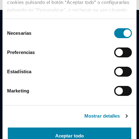
cookies pulsando el botón “Aceptar todo” o configurarlas
pulsando en “Personalizar”, o rechazar su uso clicando
en “Rechazar todas”. Más información en la
Política de
Cookies
.
Selección
Necesarias
de
consentimiento
Clidrive Group
Preferencias
Av. de Manoteras, 38
Madrid
28050
Estadística
Horario
Marketing
Lunes a Viernes
de 09:00 a 19:30
Compra un coche
+34 619 98 96 56
Mostrar detalles
Vende tu coche
+34 638 97 97 84
Aceptar todo