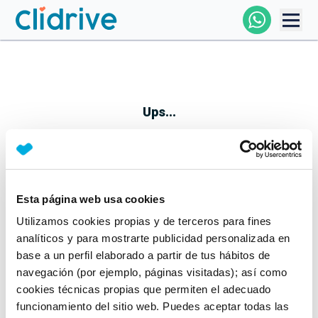
Comprar Coche
Todos Los Coches
Ups...
Profesional
Particular
Esta página web usa cookies
Parece que algo no ha ido bien
Utilizamos cookies propias y de terceros para fines
Financiación
No te preocupes, estamos trabajando en ello
analíticos y para mostrarte publicidad personalizada en
Mientras tanto, puedes echarle un vistazo a nuestros
base a un perfil elaborado a partir de tus hábitos de
Clidrive
coches:
navegación (por ejemplo, páginas visitadas); así como
cookies técnicas propias que permiten el adecuado
Ver coches
funcionamiento del sitio web. Puedes aceptar todas las