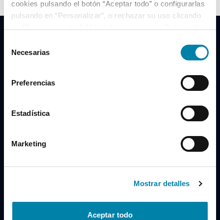
cookies pulsando el botón “Aceptar todo” o configurarlas
pulsando en “Personalizar”, o rechazar su uso clicando
en “Rechazar todas”. Más información en la
Política de
Cookies
.
Selección
Necesarias
de
consentimiento
Clidrive Group
Preferencias
Av. de Manoteras, 38
Madrid
28050
Estadística
Horario
Marketing
Lunes a Viernes
de 09:00 a 19:30
Compra un coche
+34 619 98 96 56
Mostrar detalles
Vende tu coche
+34 638 97 97 84
Aceptar todo