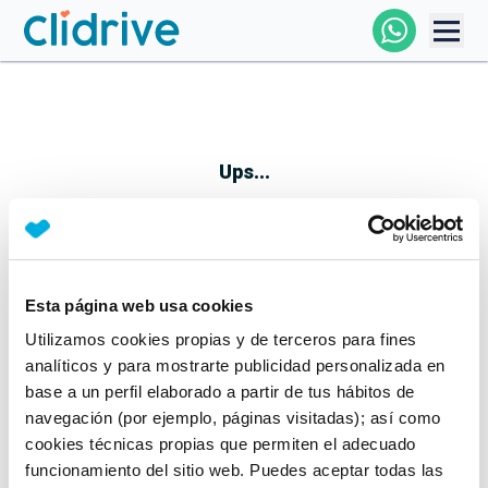
Comprar Coche
Todos Los Coches
Ups...
Profesional
Particular
Esta página web usa cookies
Parece que algo no ha ido bien
Utilizamos cookies propias y de terceros para fines
Financiación
No te preocupes, estamos trabajando en ello
analíticos y para mostrarte publicidad personalizada en
Mientras tanto, puedes echarle un vistazo a nuestros
base a un perfil elaborado a partir de tus hábitos de
Clidrive
coches:
navegación (por ejemplo, páginas visitadas); así como
cookies técnicas propias que permiten el adecuado
Ver coches
funcionamiento del sitio web. Puedes aceptar todas las