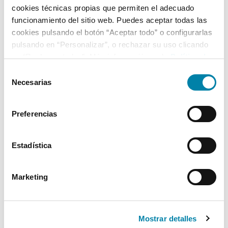
Nº Asientos
Matriculación
Tracción
cookies técnicas propias que permiten el adecuado
5
03/02/2021
Cuatro Ruedas
funcionamiento del sitio web. Puedes aceptar todas las
cookies pulsando el botón “Aceptar todo” o configurarlas
pulsando en “Personalizar”, o rechazar su uso clicando
Equipamiento*
en “Rechazar todas”. Más información en la
Política de
Cookies
.
Selección
Detalles destacados
Necesarias
de
consentimiento
Apple CarPlay / Android Auto
Preferencias
Faros LED
Faros antiniebla LED
Estadística
+ Ver todos
Marketing
Ficha técnica
Exterior
Mostrar detalles