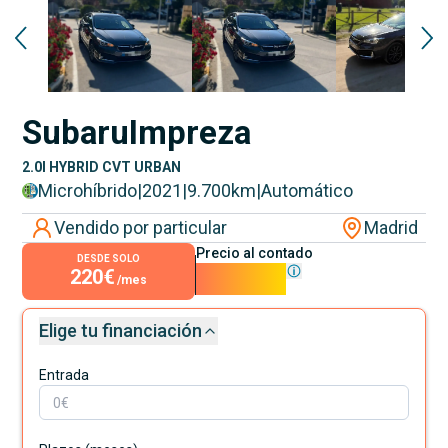
Subaru
Impreza
2.0I HYBRID CVT URBAN
Microhíbrido
|
2021
|
9.700
km
|
Automático
Vendido por particular
Madrid
Precio al contado
DESDE SOLO
220€
19.950€
/mes
Elige tu financiación
Entrada