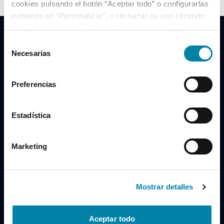
cookies pulsando el botón “Aceptar todo” o configurarlas
pulsando en “Personalizar”, o rechazar su uso clicando
en “Rechazar todas”. Más información en la
Política de
Cookies
.
Selección
Necesarias
de
consentimiento
Clidrive Group
Preferencias
Av. de Manoteras, 38
Madrid
28050
Estadística
Horario
Marketing
Lunes a Viernes
de 09:00 a 19:30
Compra un coche
+34 619 98 96 56
Mostrar detalles
Vende tu coche
+34 638 97 97 84
Aceptar todo