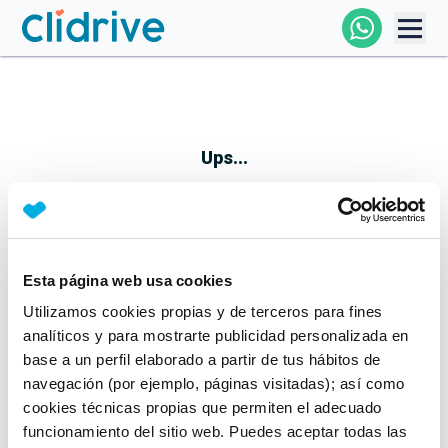
Comprar Coche
Todos Los Coches
Ups...
Profesional
Particular
Esta página web usa cookies
Parece que algo no ha ido bien
Utilizamos cookies propias y de terceros para fines
Financiación
No te preocupes, estamos trabajando en ello
analíticos y para mostrarte publicidad personalizada en
Mientras tanto, puedes echarle un vistazo a nuestros
base a un perfil elaborado a partir de tus hábitos de
Clidrive
coches:
navegación (por ejemplo, páginas visitadas); así como
cookies técnicas propias que permiten el adecuado
Ver coches
funcionamiento del sitio web. Puedes aceptar todas las