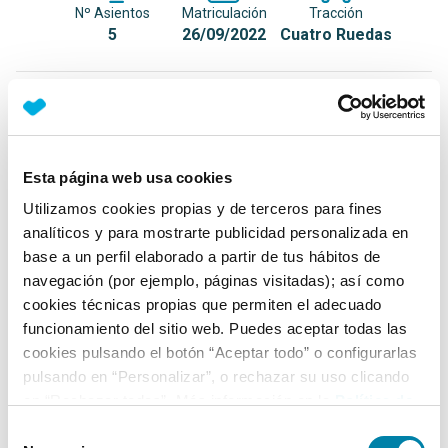
Nº Asientos
Matriculación
Tracción
5
26/09/2022
Cuatro Ruedas
Equipamiento*
Detalles destacados
Esta página web usa cookies
Techo de cristal
Utilizamos cookies propias y de terceros para fines
Faros LED
analíticos y para mostrarte publicidad personalizada en
base a un perfil elaborado a partir de tus hábitos de
Luces traseras LED
navegación (por ejemplo, páginas visitadas); así como
+ Ver todos
cookies técnicas propias que permiten el adecuado
funcionamiento del sitio web. Puedes aceptar todas las
Ficha técnica
cookies pulsando el botón “Aceptar todo” o configurarlas
pulsando en “Personalizar”, o rechazar su uso clicando
en “Rechazar todas”. Más información en la
Política de
Exterior
Cookies
.
Selección