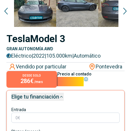
Reservado
Tesla
Model 3
GRAN AUTONOMÍA AWD
Eléctrico
|
2022
|
105.000
km
|
Automático
Vendido por particular
Pontevedra
Precio al contado
DESDE SOLO
286€
25.900€
/mes
Elige tu financiación
Entrada