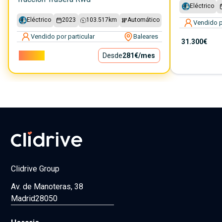
Eléctrico
Eléctrico
2023
103.517
km
Automático
Vendido p
Vendido por particular
Baleares
31.300€
25.500€
Desde
281€
/mes
Clidrive Group
Av. de Manoteras, 38
Madrid
28050