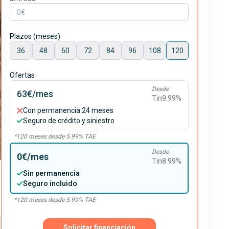
Plazos (meses)
36
48
60
72
84
96
108
120
Ofertas
Desde
63€
/mes
Tin
9.99
%
Con permanencia 24 meses
Seguro de crédito y siniestro
*
120
meses desde
5.99
% TAE
Desde
0€
/mes
Tin
8.99
%
Sin permanencia
Seguro incluido
*
120
meses desde
5.99
% TAE
Solicitar financiación