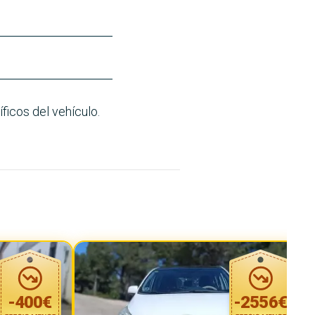
ficos del vehículo.
-
400
€
-
2556
€