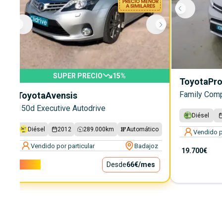
SUPER PRECIO
15
%
Toyota
Pro
Family Comp
Toyota
Avensis
150d Executive Autodrive
Diésel
Diésel
2012
289.000
km
Automático
Vendido p
Vendido por particular
Badajoz
19.700€
5.950€
Desde
66€
/mes