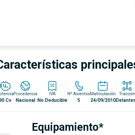
Características principale
otencia
Procedencia
IVA
Nº Asientos
Matriculación
Tracció
90 Cv
Nacional
No Deducible
5
24/09/2010
Delante
Equipamiento*