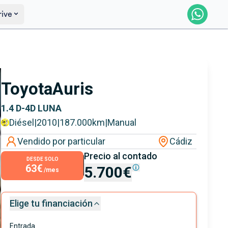
rive
Saber más
Ver certificación
Toyota
Auris
1.4 D-4D LUNA
Diésel
|
2010
|
187.000
km
|
Manual
Vendido por particular
Cádiz
Precio al contado
DESDE SOLO
63€
5.700€
/mes
Elige tu financiación
Entrada