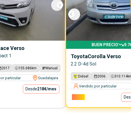
BUEN PRECIO
9.7
ace Verso
act 1
Toyota
Corolla Verso
2.2 D-4d Sol
2017
155.686
km
Manual
Diésel
2006
310.114
k
or particular
Guadalajara
Vendido por particular
Desde
218€
/mes
3.700€
Des