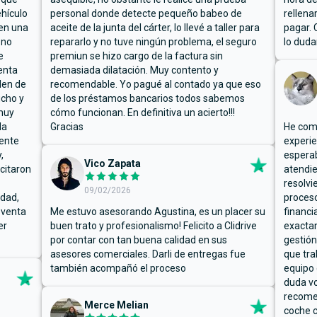
hículo
personal donde detecte pequeño babeo de
rellena
ben una
aceite de la junta del cárter, lo llevé a taller para
pagar. 
 no
repararlo y no tuve ningún problema, el seguro
lo duda
e
premiun se hizo cargo de la factura sin
enta
demasiada dilatación. Muy contento y
den de
recomendable. Yo pagué al contado ya que eso
ucho y
de los préstamos bancarios todos sabemos
muy
cómo funcionan. En definitiva un acierto!!!
la
Gracias
He comp
mente
experie
,
espera
Vico Zapata
icitaron
atendie
resolvi
09/02/2026
rdad,
proceso
 venta
Me estuvo asesorando Agustina, es un placer su
financi
er
buen trato y profesionalismo! Felicito a Clidrive
exacta
por contar con tan buena calidad en sus
gestión
asesores comerciales. Darli de entregas fue
que tra
también acompañó el proceso
equipo 
duda vo
recome
Merce Melian
coche c