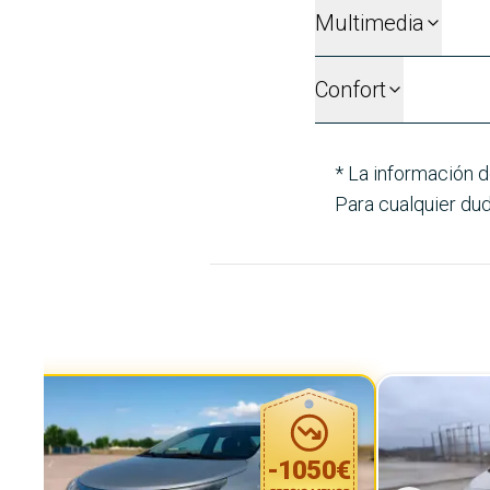
Multimedia
Confort
* La información d
Para cualquier dud
-
1050
€