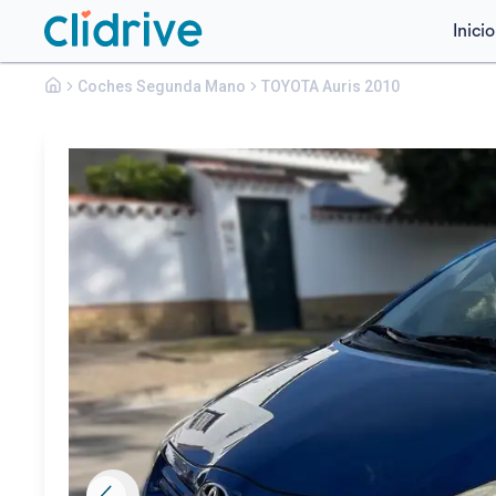
Inicio
Toyota
Coches Segunda Mano
Auris
TOYOTA Auris 2010
1.4 D-4D LUNA