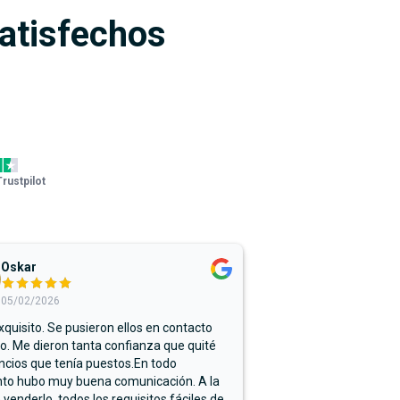
satisfechos
Trustpilot
Oskar
05/02/2026
xquisito. Se pusieron ellos en contacto
. Me dieron tanta confianza que quité
ncios que tenía puestos.En todo
o hubo muy buena comunicación. A la
 venderlo, todos los requisitos fáciles de