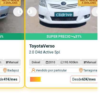
6
%
SUPER PRECIO
31
%
Toyota
Verso
2.0 D4d Active 5pl.
m
Manual
Diésel
2010
195.900
km
Manual
Badajoz
Vendido por particular
Tarragona
de
41€
/mes
5.690€
Desde
63€
/mes