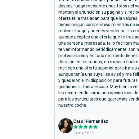
desees, luego mediante unas fotos del ve
montan el anuncio en su página y si reci
oferta te la trasladan para que la valores,
tienes ningún compromiso mientras no s
realice el pago y puedes vender por tu cu
aunque aceptes una oferta que te trasla
una persona interesada, te lo facilitan m
te van informando periódicamente, son 
profesionales y en todo momento tienes 
decisión en tus manos, en mi caso final
me llegó una oferta superior por otra vía y
aunque tenía una suya, les avisé y me fel
y quedaron a mi disposición para futuras
gestiones si fuera el caso. Muy bien la ve
los recomiendo como una opción más de
para los particulares que queremos vend
nuestro coche.
Carol Hernandez
24/04/2026