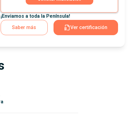
¡Enviamos a toda la Península!
Saber más
Ver certificación
s
n
ra