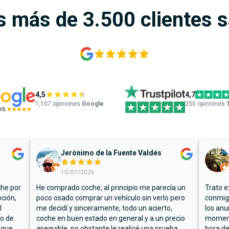
s más de 3.500 clientes 
4,5
4,7
1,107
opiniones
Google
250 opiniones
Jerónimo de la Fuente Valdés
10/01/2026
che por
He comprado coche, al principio me parecía un
Trato e
ción,
poco osado comprar un vehículo sin verlo pero
conmigo
l
me decidí y sinceramente, todo un acierto,
los anu
io de
coche en buen estado en general y a un precio
moment
 que
asequible, no obstante le realicé una prueba
hora de