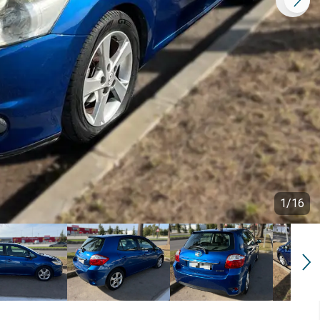
1
/
16