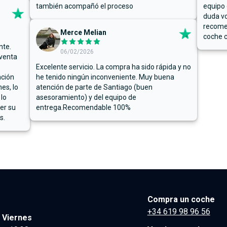
también acompañó el proceso
equipo 
duda vo
recome
Merce Melian
coche c
nte.
06/02/2026
 venta
Excelente servicio. La compra ha sido rápida y no
ación
he tenido ningún inconveniente. Muy buena
es, lo
atención de parte de Santiago (buen
 lo
asesoramiento) y del equipo de
er su
entrega.Recomendable 100%
s.
Compra un coche
+34 619 98 96 56
 Viernes