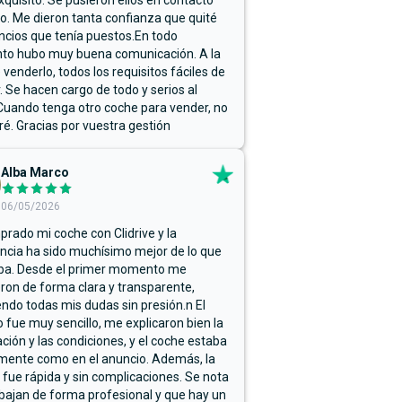
xquisito. Se pusieron ellos en contacto
. Me dieron tanta confianza que quité
ncios que tenía puestos.En todo
o hubo muy buena comunicación. A la
 venderlo, todos los requisitos fáciles de
r. Se hacen cargo de todo y serios al
Cuando tenga otro coche para vender, no
ré. Gracias por vuestra gestión
Alba Marco
06/05/2026
rado mi coche con Clidrive y la
ncia ha sido muchísimo mejor de lo que
ba. Desde el primer momento me
ron de forma clara y transparente,
endo todas mis dudas sin presión.n El
 fue muy sencillo, me explicaron bien la
ación y las condiciones, y el coche estaba
mente como en el anuncio. Además, la
 fue rápida y sin complicaciones. Se nota
bajan de forma profesional y que hay un