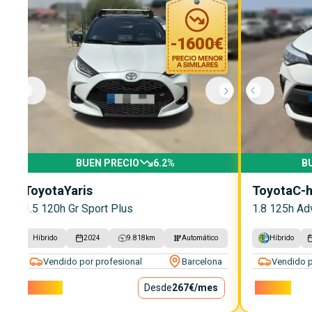
-
1600
€
BUEN PRECIO
6.2
%
B
Toyota
Yaris
Toyota
C-h
1.5 120h Gr Sport Plus
1.8 125h Ad
Híbrido
2024
9.818
km
Automático
Híbrido
Vendido por profesional
Barcelona
Vendido p
24.200€
Desde
267€
/mes
19.100€