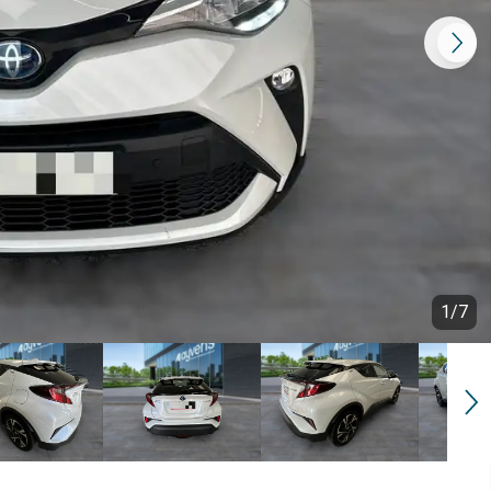
1
/
7