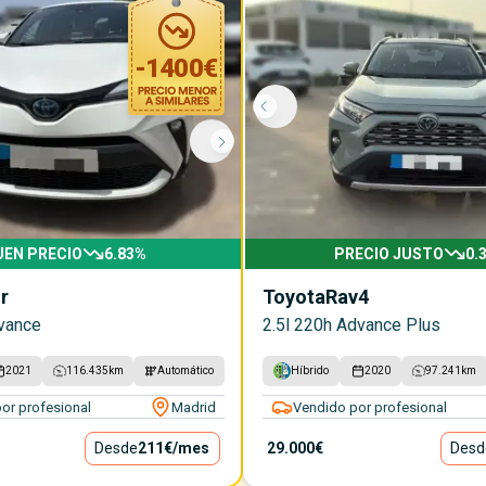
-
1400
€
UEN PRECIO
6.83
%
PRECIO JUSTO
0.
r
Toyota
Rav4
vance
2.5l 220h Advance Plus
2021
116.435
km
Automático
Híbrido
2020
97.241
km
or profesional
Madrid
Vendido por profesional
Desde
211€
/mes
29.000€
Desd