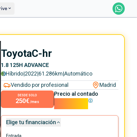
rive
Reservar
Saber más
Toyota
C-hr
1.8 125H ADVANCE
Híbrido
|
2022
|
61.286
km
|
Automático
Vendido por profesional
Madrid
Precio al contado
DESDE SOLO
250€
22.690€
/mes
Elige tu financiación
Entrada