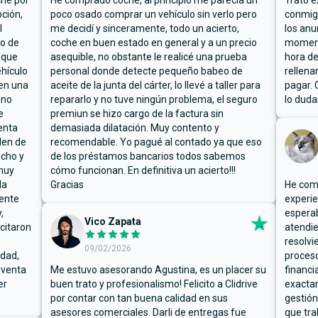
che por
He comprado coche, al principio me parecía un
Trato e
ción,
poco osado comprar un vehículo sin verlo pero
conmigo
l
me decidí y sinceramente, todo un acierto,
los anu
io de
coche en buen estado en general y a un precio
moment
 que
asequible, no obstante le realicé una prueba
hora de
hículo
personal donde detecte pequeño babeo de
rellena
ben una
aceite de la junta del cárter, lo llevé a taller para
pagar. 
 no
repararlo y no tuve ningún problema, el seguro
lo duda
e
premiun se hizo cargo de la factura sin
enta
demasiada dilatación. Muy contento y
den de
recomendable. Yo pagué al contado ya que eso
ucho y
de los préstamos bancarios todos sabemos
muy
cómo funcionan. En definitiva un acierto!!!
la
Gracias
He comp
mente
experie
,
espera
Vico Zapata
icitaron
atendie
resolvi
09/02/2026
rdad,
proceso
 venta
Me estuvo asesorando Agustina, es un placer su
financi
er
buen trato y profesionalismo! Felicito a Clidrive
exacta
por contar con tan buena calidad en sus
gestión
asesores comerciales. Darli de entregas fue
que tra