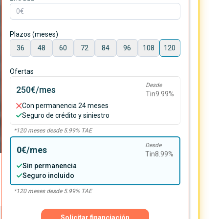
Plazos (meses)
36
48
60
72
84
96
108
120
Ofertas
Desde
250€
/mes
Tin
9.99
%
Con permanencia 24 meses
Seguro de crédito y siniestro
*
120
meses desde
5.99
% TAE
Desde
0€
/mes
Tin
8.99
%
Sin permanencia
Seguro incluido
*
120
meses desde
5.99
% TAE
Solicitar financiación