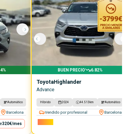
-
3799
€
34
%
BUEN PRECIO
6.82
%
Toyota
Highlander
Advance
Automático
Híbrido
2024
44.513
km
Automático
Barcelona
Vendido por profesional
Barcelona
51.900€
e
320€
/mes