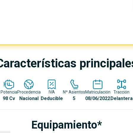
Características principale
Potencia
Procedencia
IVA
Nº Asientos
Matriculación
Tracción
98 Cv
Nacional
Deducible
5
08/06/2022
Delantera
Equipamiento*