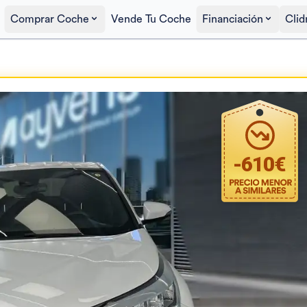
Comprar Coche
Vende Tu Coche
Financiación
Clid
Precio al contado
22.690€
-
610
€