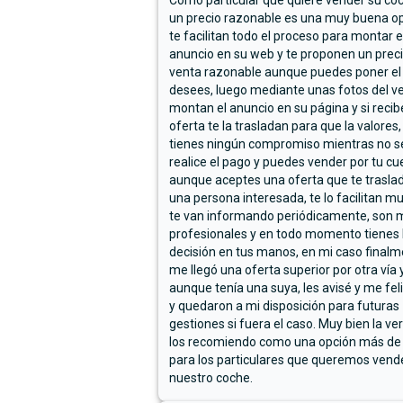
Como particular que quiere vender su co
un precio razonable es una muy buena op
te facilitan todo el proceso para montar e
anuncio en su web y te proponen un prec
venta razonable aunque puedes poner el
desees, luego mediante unas fotos del ve
montan el anuncio en su página y si reci
oferta te la trasladan para que la valores,
tienes ningún compromiso mientras no s
realice el pago y puedes vender por tu cu
aunque aceptes una oferta que te trasla
una persona interesada, te lo facilitan m
te van informando periódicamente, son 
profesionales y en todo momento tienes 
decisión en tus manos, en mi caso final
me llegó una oferta superior por otra vía y
aunque tenía una suya, les avisé y me fel
y quedaron a mi disposición para futuras
gestiones si fuera el caso. Muy bien la ve
los recomiendo como una opción más de
para los particulares que queremos vend
nuestro coche.