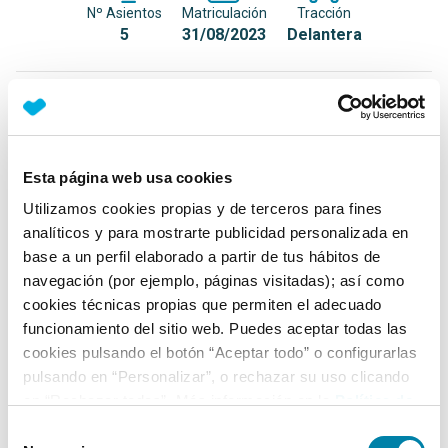
Nº Asientos
Matriculación
Tracción
5
31/08/2023
Delantera
Equipamiento*
Detalles destacados
Esta página web usa cookies
Android Auto y Apple Carplay inalámbrico
Utilizamos cookies propias y de terceros para fines
Faros Full LED con ajuste dinámico
analíticos y para mostrarte publicidad personalizada en
base a un perfil elaborado a partir de tus hábitos de
Faros antiniebla LED
navegación (por ejemplo, páginas visitadas); así como
+ Ver todos
cookies técnicas propias que permiten el adecuado
funcionamiento del sitio web. Puedes aceptar todas las
Ficha técnica
cookies pulsando el botón “Aceptar todo” o configurarlas
pulsando en “Personalizar”, o rechazar su uso clicando
en “Rechazar todas”. Más información en la
Política de
Exterior
Cookies
.
Selección