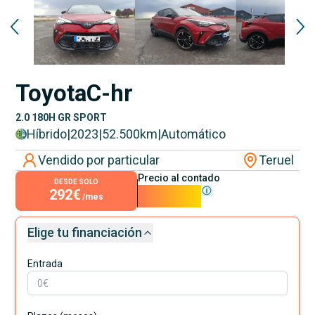
Toyota
C-hr
2.0 180H GR SPORT
Híbrido
|
2023
|
52.500
km
|
Automático
Vendido por particular
Teruel
Precio al contado
DESDE SOLO
292€
26.450€
/mes
Elige tu financiación
Entrada