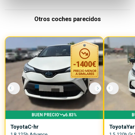
Otros coches parecidos
-
1400
€
BUEN PRECIO
6.83
%
B
Toyota
C-hr
Toyota
Yar
1.8 125h Advance
1.5 120h Gr 