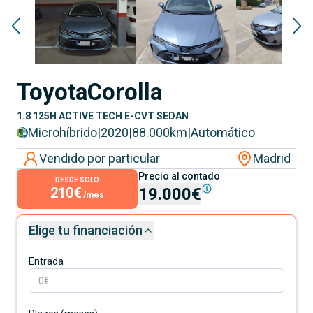
Toyota
Corolla
1.8 125H ACTIVE TECH E-CVT SEDAN
Microhíbrido
|
2020
|
88.000
km
|
Automático
Vendido por particular
Madrid
Precio al contado
DESDE SOLO
210€
19.000€
/mes
Elige tu financiación
Entrada