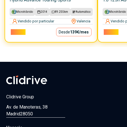
Microhíbrido
2014
89.255
km
Automático
Microhíbrido
Vendido por particular
Valencia
Vendido p
12.590€
Desde
139€
/mes
18.900€
Clidrive Group
Av. de Manoteras, 38
Madrid
28050