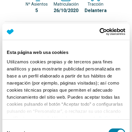
Nº Asientos
Matriculación
Tracción
5
26/10/2020
Delantera
Equipamiento*
Detalles destacados
Esta página web usa cookies
Integración móvil (Apple CarPlay y Android Auto)
Utilizamos cookies propias y de terceros para fines
Faros antiniebla LED
analíticos y para mostrarte publicidad personalizada en
base a un perfil elaborado a partir de tus hábitos de
Luz diurna LED
navegación (por ejemplo, páginas visitadas); así como
+ Ver todos
cookies técnicas propias que permiten el adecuado
funcionamiento del sitio web. Puedes aceptar todas las
Ficha técnica
cookies pulsando el botón “Aceptar todo” o configurarlas
pulsando en “Personalizar”, o rechazar su uso clicando
en “Rechazar todas”. Más información en la
Política de
Exterior
Cookies
.
Selección