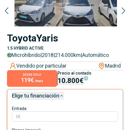
Toyota
Yaris
1.5 HYBRID ACTIVE
Microhíbrido
|
2018
|
214.000
km
|
Automático
Vendido por particular
Madrid
Precio al contado
DESDE SOLO
119€
10.800€
/mes
Elige tu financiación
Entrada