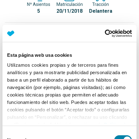
Nº Asientos
Matriculación
Tracción
5
20/11/2018
Delantera
Equipamiento*
Detalles destacados
Esta página web usa cookies
Manos libres Bluetooth con audiostreaming
Utilizamos cookies propias y de terceros para fines
Luz interior de maletero
analíticos y para mostrarte publicidad personalizada en
base a un perfil elaborado a partir de tus hábitos de
Control de crucero
navegación (por ejemplo, páginas visitadas); así como
+ Ver todos
cookies técnicas propias que permiten el adecuado
funcionamiento del sitio web. Puedes aceptar todas las
Ficha técnica
cookies pulsando el botón “Aceptar todo” o configurarlas
pulsando en “Personalizar”, o rechazar su uso clicando
en “Rechazar todas”. Más información en la
Política de
Exterior
Cookies
.
Selección