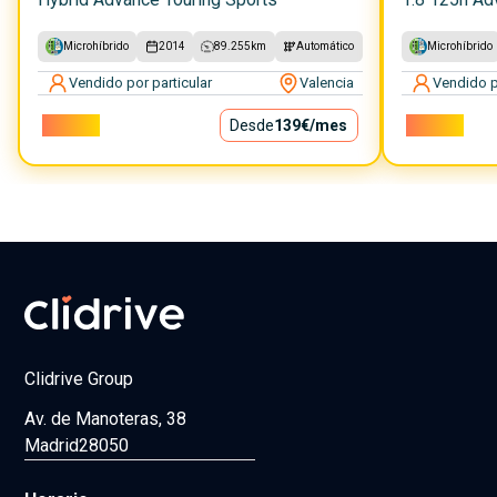
Microhíbrido
2014
89.255
km
Automático
Microhíbrido
Vendido por particular
Valencia
Vendido p
12.590€
Desde
139€
/mes
18.900€
Clidrive Group
Av. de Manoteras, 38
Madrid
28050