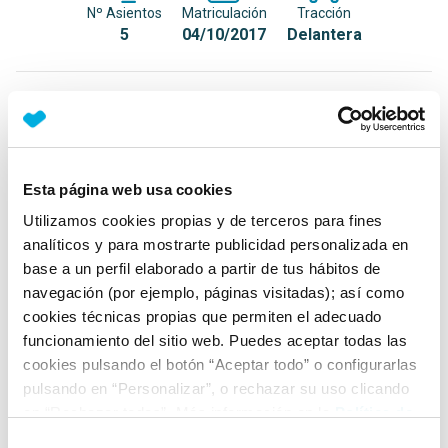
Nº Asientos
Matriculación
Tracción
5
04/10/2017
Delantera
Equipamiento*
Detalles destacados
Esta página web usa cookies
Faros LED High (luz de cruce y carretera)
Utilizamos cookies propias y de terceros para fines
Luz diurna LED
analíticos y para mostrarte publicidad personalizada en
2 luces de lectura LED delante
base a un perfil elaborado a partir de tus hábitos de
navegación (por ejemplo, páginas visitadas); así como
+ Ver todos
cookies técnicas propias que permiten el adecuado
funcionamiento del sitio web. Puedes aceptar todas las
Ficha técnica
cookies pulsando el botón “Aceptar todo” o configurarlas
pulsando en “Personalizar”, o rechazar su uso clicando
en “Rechazar todas”. Más información en la
Política de
Exterior
Cookies
.
Selección