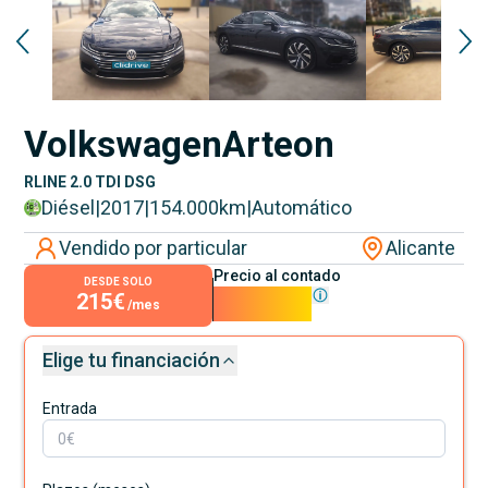
Volkswagen
Arteon
RLINE 2.0 TDI DSG
Diésel
|
2017
|
154.000
km
|
Automático
Vendido por particular
Alicante
Precio al contado
DESDE SOLO
215€
19.500€
/mes
Elige tu financiación
Entrada