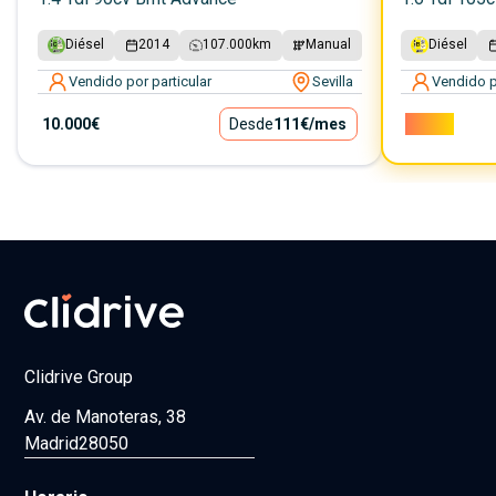
Diésel
2014
107.000
km
Manual
Diésel
Vendido por particular
Sevilla
Vendido p
10.000€
Desde
111€
/mes
7.000€
Clidrive Group
Av. de Manoteras, 38
Madrid
28050