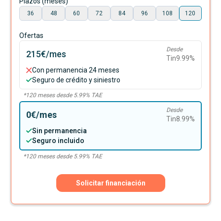
Plazos (meses)
36
48
60
72
84
96
108
120
Ofertas
Desde
215€
/mes
Tin
9.99
%
Con permanencia 24 meses
Seguro de crédito y siniestro
*
120
meses desde
5.99
% TAE
Desde
0€
/mes
Tin
8.99
%
Sin permanencia
Seguro incluido
*
120
meses desde
5.99
% TAE
Solicitar financiación