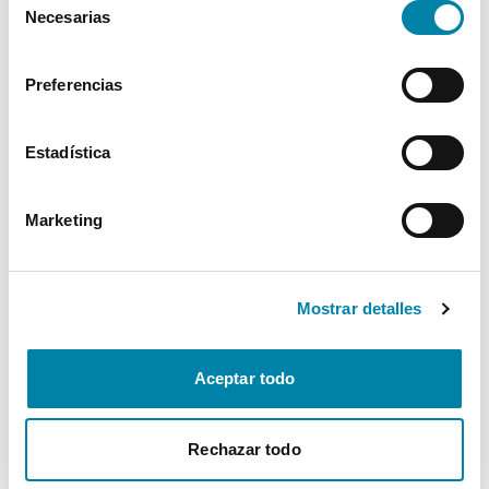
Necesarias
de
Interior
consentimiento
Preferencias
Seguridad
Estadística
Multimedia
Marketing
Confort
* La información de Equipamiento puede no reflejar todos los detalles
Mostrar detalles
específicos del vehículo.
Para cualquier duda, contacta con nuestro equipo.
Aceptar todo
Más de 3.500 clientes satisfechos
Rechazar todo