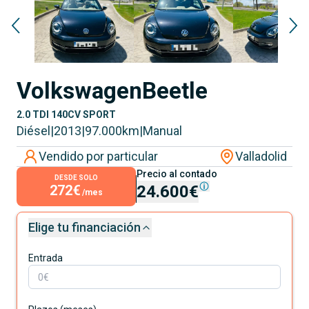
Volkswagen
Beetle
2.0 TDI 140CV SPORT
Diésel
|
2013
|
97.000
km
|
Manual
Vendido por particular
Valladolid
Precio al contado
DESDE SOLO
272€
24.600€
/mes
Elige tu financiación
Entrada