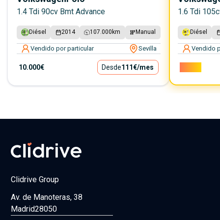
1.4 Tdi 90cv Bmt Advance
1.6 Tdi 105
Diésel
2014
107.000
km
Manual
Diésel
Vendido por particular
Sevilla
Vendido p
10.000€
Desde
111€
/mes
7.000€
Clidrive Group
Av. de Manoteras, 38
Madrid
28050