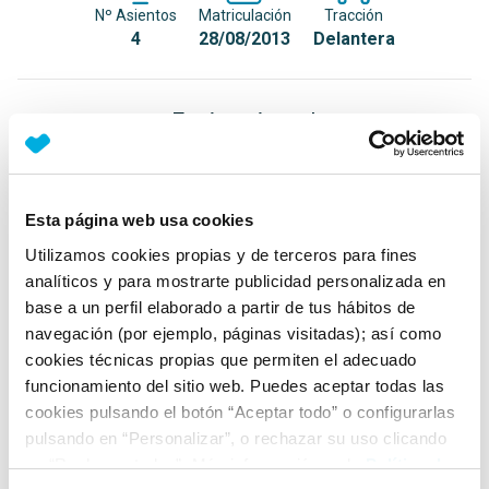
Nº Asientos
Matriculación
Tracción
4
28/08/2013
Delantera
Equipamiento*
Detalles destacados
Control de tracción (ASR/EDL/MSR) con función XDS
Esta página web usa cookies
Computadora de a bordo con Display multifunción
Utilizamos cookies propias y de terceros para fines
PLUS
analíticos y para mostrarte publicidad personalizada en
base a un perfil elaborado a partir de tus hábitos de
Volante multifunción
navegación (por ejemplo, páginas visitadas); así como
+ Ver todos
cookies técnicas propias que permiten el adecuado
funcionamiento del sitio web. Puedes aceptar todas las
Ficha técnica
cookies pulsando el botón “Aceptar todo” o configurarlas
pulsando en “Personalizar”, o rechazar su uso clicando
en “Rechazar todas”. Más información en la
Política de
Exterior