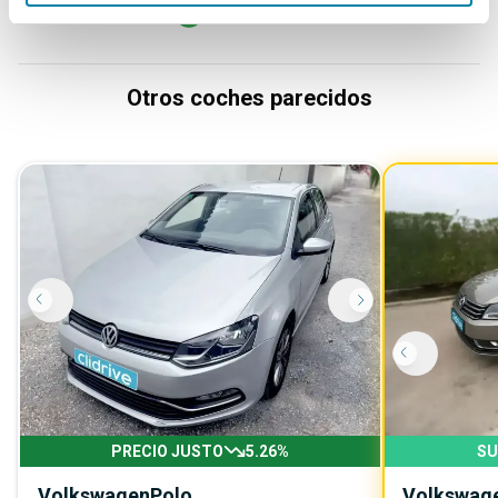
Otros coches parecidos
PRECIO JUSTO
5.26
%
SU
Volkswagen
Polo
Volkswag