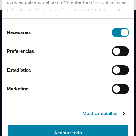
cookies pulsando el botón “Aceptar todo” o configurarlas
pulsando en “Personalizar”, o rechazar su uso clicando
en “Rechazar todas”. Más información en la
Política de
Cookies
.
Selección
Necesarias
de
consentimiento
Clidrive Group
Preferencias
Av. de Manoteras, 38
Madrid
28050
Estadística
Horario
Marketing
Lunes a Viernes
de 09:00 a 19:30
Compra un coche
+34 619 98 96 56
Mostrar detalles
Vende tu coche
+34 638 97 97 84
Aceptar todo