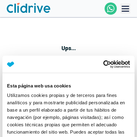
Comprar Coche
Todos Los Coches
Ups...
Profesional
Particular
Esta página web usa cookies
Parece que algo no ha ido bien
Utilizamos cookies propias y de terceros para fines
Financiación
No te preocupes, estamos trabajando en ello
analíticos y para mostrarte publicidad personalizada en
Mientras tanto, puedes echarle un vistazo a nuestros
base a un perfil elaborado a partir de tus hábitos de
Clidrive
coches:
navegación (por ejemplo, páginas visitadas); así como
cookies técnicas propias que permiten el adecuado
Ver coches
funcionamiento del sitio web. Puedes aceptar todas las