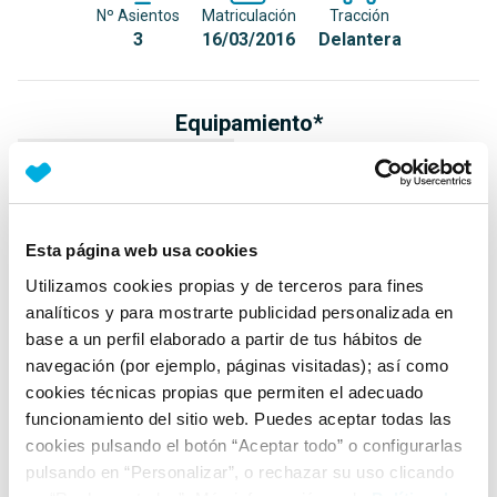
Nº Asientos
Matriculación
Tracción
3
16/03/2016
Delantera
Equipamiento*
Detalles destacados
Control de tracción (ASR, EDS)
Esta página web usa cookies
2 llaves plegables con control remoto
Utilizamos cookies propias y de terceros para fines
Portón de maletero con apertura para ventanilla
analíticos y para mostrarte publicidad personalizada en
+ Ver todos
base a un perfil elaborado a partir de tus hábitos de
navegación (por ejemplo, páginas visitadas); así como
Ficha técnica
cookies técnicas propias que permiten el adecuado
funcionamiento del sitio web. Puedes aceptar todas las
cookies pulsando el botón “Aceptar todo” o configurarlas
Exterior
pulsando en “Personalizar”, o rechazar su uso clicando