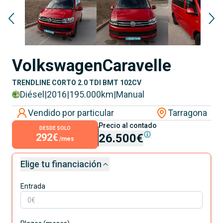
Volkswagen
Caravelle
TRENDLINE CORTO 2.0 TDI BMT 102CV
Diésel
|
2016
|
195.000
km
|
Manual
Vendido por particular
Tarragona
Precio al contado
DESDE SOLO
292€
26.500€
/mes
Elige tu financiación
Entrada