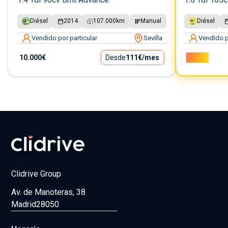
Diésel
2014
107.000
km
Manual
Diésel
Vendido por particular
Sevilla
Vendido p
10.000€
Desde
111€
/mes
7.000€
Clidrive Group
Av. de Manoteras, 38
Madrid
28050