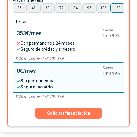
Plazos (meses)
36
48
60
72
84
96
108
120
Ofertas
Desde
353€
/mes
Tin
9.99
%
Con permanencia 24 meses
Seguro de crédito y siniestro
*
120
meses desde
5.99
% TAE
Desde
0€
/mes
Tin
8.99
%
Sin permanencia
Seguro incluido
*
120
meses desde
5.99
% TAE
Solicitar financiación