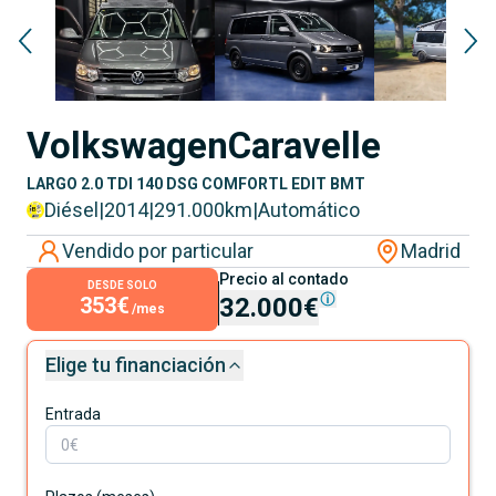
Volkswagen
Caravelle
LARGO 2.0 TDI 140 DSG COMFORTL EDIT BMT
Diésel
|
2014
|
291.000
km
|
Automático
Vendido por particular
Madrid
Precio al contado
DESDE SOLO
353€
32.000€
/mes
Elige tu financiación
Entrada