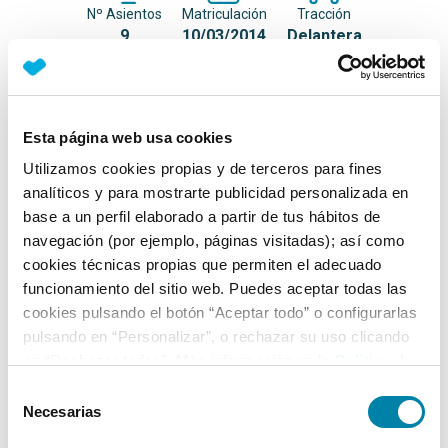
Nº Asientos
Matriculación
Tracción
9
10/03/2014
Delantera
Equipamiento*
Esta página web usa cookies
Ficha técnica
Utilizamos cookies propias y de terceros para fines
analíticos y para mostrarte publicidad personalizada en
Exterior
base a un perfil elaborado a partir de tus hábitos de
navegación (por ejemplo, páginas visitadas); así como
cookies técnicas propias que permiten el adecuado
Interior
funcionamiento del sitio web. Puedes aceptar todas las
cookies pulsando el botón “Aceptar todo” o configurarlas
Seguridad
pulsando en “Personalizar”, o rechazar su uso clicando
en “Rechazar todas”. Más información en la
Política de
Cookies
.
Selección
Multimedia
Necesarias
de
consentimiento