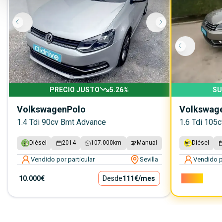
PRECIO JUSTO
5.26
%
SU
Volkswagen
Polo
Volkswag
1.4 Tdi 90cv Bmt Advance
1.6 Tdi 105
Diésel
2014
107.000
km
Manual
Diésel
Vendido por particular
Sevilla
Vendido p
10.000€
Desde
111€
/mes
7.000€