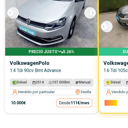
PRECIO JUSTO
5.26
%
SU
Volkswagen
Polo
Volkswag
1.4 Tdi 90cv Bmt Advance
1.6 Tdi 105
Diésel
2014
107.000
km
Manual
Diésel
Vendido por particular
Sevilla
Vendido p
10.000€
Desde
111€
/mes
7.000€