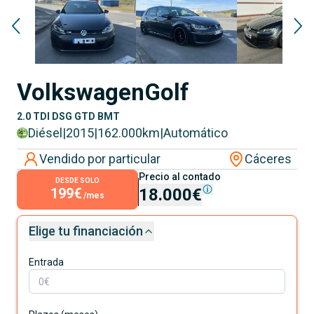
Volkswagen
Golf
2.0 TDI DSG GTD BMT
Diésel
|
2015
|
162.000
km
|
Automático
Vendido por particular
Cáceres
Precio al contado
DESDE SOLO
199€
18.000€
/mes
Elige tu financiación
Entrada