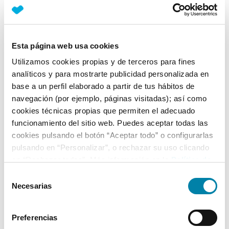
Nº Asientos
Matriculación
Tracción
5
22/04/2015
Delantera
Esta página web usa cookies
Equipamiento*
Utilizamos cookies propias y de terceros para fines
analíticos y para mostrarte publicidad personalizada en
Ficha técnica
base a un perfil elaborado a partir de tus hábitos de
navegación (por ejemplo, páginas visitadas); así como
Exterior
cookies técnicas propias que permiten el adecuado
funcionamiento del sitio web. Puedes aceptar todas las
cookies pulsando el botón “Aceptar todo” o configurarlas
Interior
pulsando en “Personalizar”, o rechazar su uso clicando
en “Rechazar todas”. Más información en la
Política de
Seguridad
Cookies
.
Selección
Necesarias
de
consentimiento
Multimedia
Preferencias