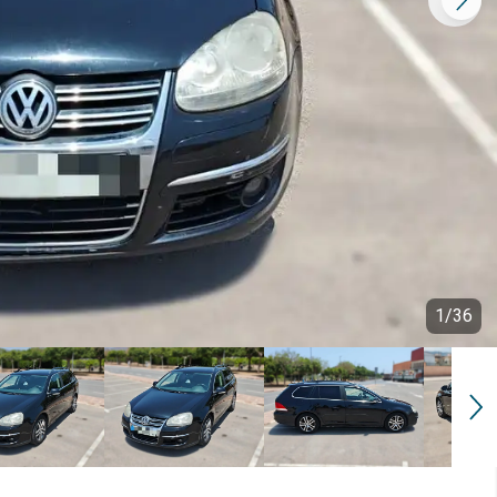
1
/
36