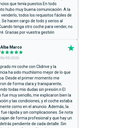
ncios que tenía puestos.En todo
o hubo muy buena comunicación. A la
 venderlo, todos los requisitos fáciles de
r. Se hacen cargo de todo y serios al
Cuando tenga otro coche para vender, no
ré. Gracias por vuestra gestión
Alba Marco
06/05/2026
rado mi coche con Clidrive y la
ncia ha sido muchísimo mejor de lo que
ba. Desde el primer momento me
ron de forma clara y transparente,
endo todas mis dudas sin presión.n El
 fue muy sencillo, me explicaron bien la
ación y las condiciones, y el coche estaba
mente como en el anuncio. Además, la
 fue rápida y sin complicaciones. Se nota
bajan de forma profesional y que hay un
detrás pendiente de cada detalle. Sin