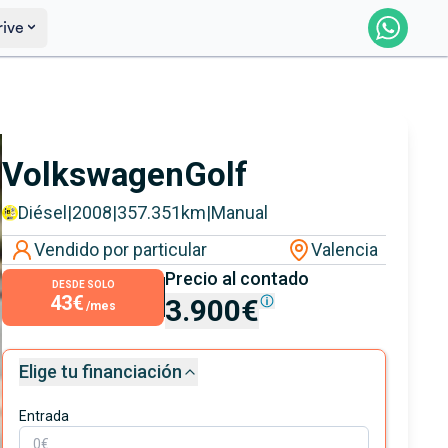
rive
Saber más
Ver certificación
Volkswagen
Golf
Diésel
|
2008
|
357.351
km
|
Manual
Vendido por particular
Valencia
Precio al contado
DESDE SOLO
43€
3.900€
/mes
Elige tu financiación
Entrada