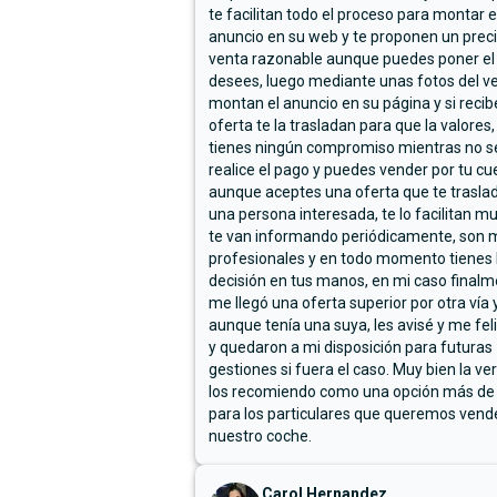
te facilitan todo el proceso para montar e
anuncio en su web y te proponen un prec
venta razonable aunque puedes poner el
desees, luego mediante unas fotos del ve
montan el anuncio en su página y si reci
oferta te la trasladan para que la valores,
tienes ningún compromiso mientras no s
realice el pago y puedes vender por tu cu
aunque aceptes una oferta que te trasla
una persona interesada, te lo facilitan m
te van informando periódicamente, son 
profesionales y en todo momento tienes 
decisión en tus manos, en mi caso final
me llegó una oferta superior por otra vía y
aunque tenía una suya, les avisé y me fel
y quedaron a mi disposición para futuras
gestiones si fuera el caso. Muy bien la ve
los recomiendo como una opción más de
para los particulares que queremos vend
nuestro coche.
Carol Hernandez