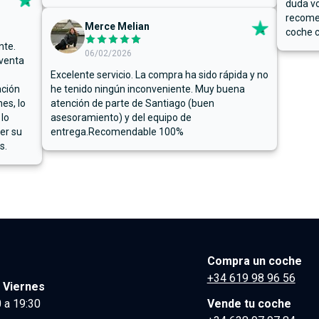
duda vo
recome
Merce Melian
coche c
nte.
06/02/2026
 venta
Excelente servicio. La compra ha sido rápida y no
ación
he tenido ningún inconveniente. Muy buena
es, lo
atención de parte de Santiago (buen
 lo
asesoramiento) y del equipo de
er su
entrega.Recomendable 100%
s.
Compra un coche
+34 619 98 96 56
 Viernes
 a 19:30
Vende tu coche