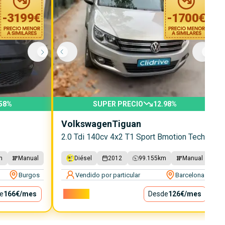
-
3199
€
-
1700
€
58
%
SUPER PRECIO
12.98
%
Volkswagen
Tiguan
2.0 Tdi 140cv 4x2 T1 Sport Bmotion Tech
m
Manual
Diésel
2012
99.155
km
Manual
Burgos
Vendido por particular
Barcelona
e
166€
/mes
11.400€
Desde
126€
/mes