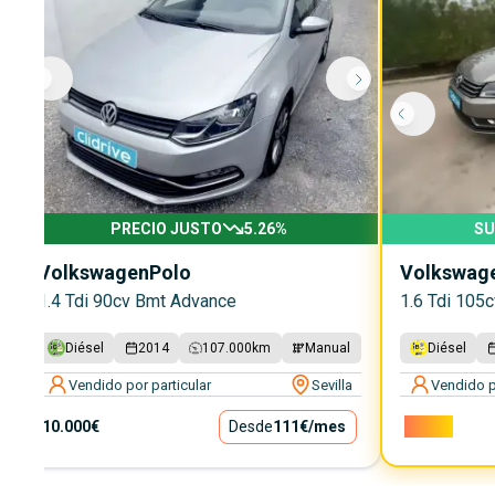
PRECIO JUSTO
5.26
%
SU
Volkswagen
Polo
Volkswag
1.4 Tdi 90cv Bmt Advance
1.6 Tdi 105
Diésel
2014
107.000
km
Manual
Diésel
Vendido por particular
Sevilla
Vendido p
10.000€
Desde
111€
/mes
7.000€