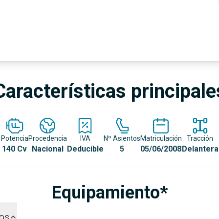
Características principale
Potencia
Procedencia
IVA
Nº Asientos
Matriculación
Tracción
140 Cv
Nacional
Deducible
5
05/06/2008
Delantera
Equipamiento*
dos