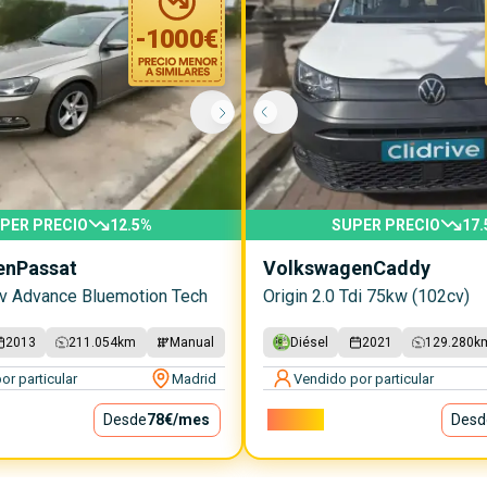
-
1000
€
PER PRECIO
12.5
%
SUPER PRECIO
17.
en
Passat
Volkswagen
Caddy
cv Advance Bluemotion Tech
Origin 2.0 Tdi 75kw (102cv)
2013
211.054
km
Manual
Diésel
2021
129.280
k
or particular
Madrid
Vendido por particular
Desde
78€
/mes
15.000€
Desd