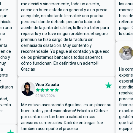
l
me decidí y sinceramente, todo un acierto,
los anu
io de
coche en buen estado en general y a un precio
moment
 que
asequible, no obstante le realicé una prueba
hora de
hículo
personal donde detecte pequeño babeo de
rellena
ben una
aceite de la junta del cárter, lo llevé a taller para
pagar. 
 no
repararlo y no tuve ningún problema, el seguro
lo duda
e
premiun se hizo cargo de la factura sin
enta
demasiada dilatación. Muy contento y
den de
recomendable. Yo pagué al contado ya que eso
ucho y
de los préstamos bancarios todos sabemos
muy
cómo funcionan. En definitiva un acierto!!!
la
Gracias
He comp
mente
experie
,
espera
Vico Zapata
icitaron
atendie
resolvi
09/02/2026
rdad,
proceso
 venta
Me estuvo asesorando Agustina, es un placer su
financi
er
buen trato y profesionalismo! Felicito a Clidrive
exacta
por contar con tan buena calidad en sus
gestión
asesores comerciales. Darli de entregas fue
que tra
también acompañó el proceso
equipo 