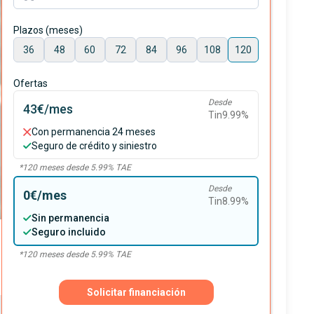
Plazos (meses)
36
48
60
72
84
96
108
120
Ofertas
Desde
43€
/mes
Tin
9.99
%
Con permanencia 24 meses
Seguro de crédito y siniestro
*
120
meses desde
5.99
% TAE
Desde
0€
/mes
Tin
8.99
%
Sin permanencia
Seguro incluido
*
120
meses desde
5.99
% TAE
Solicitar financiación