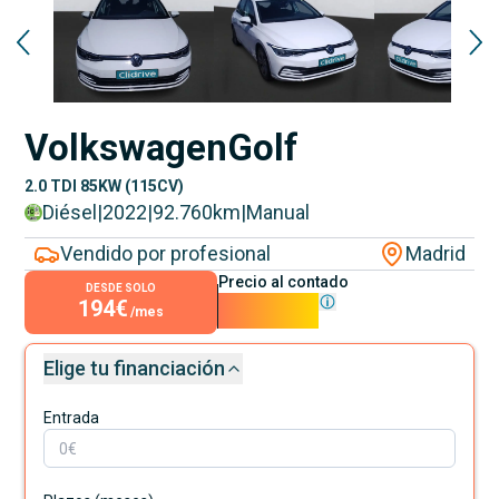
Volkswagen
Golf
2.0 TDI 85KW (115CV)
Diésel
|
2022
|
92.760
km
|
Manual
Vendido por profesional
Madrid
Precio al contado
DESDE SOLO
194€
17.590€
/mes
Elige tu financiación
Entrada