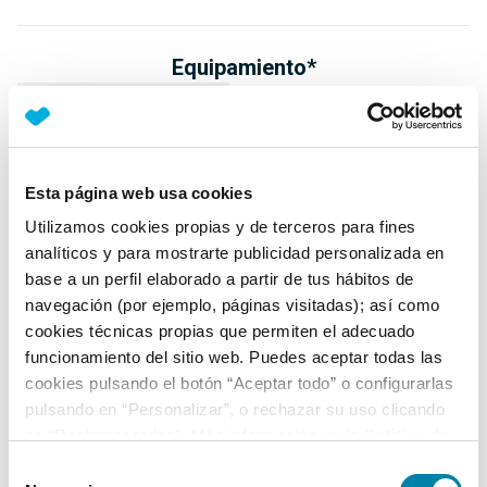
Equipamiento*
Detalles destacados
App Connect (incluye Google Android Auto + Apple
CarPlay + Mirror Link)
Esta página web usa cookies
Faros LED
Utilizamos cookies propias y de terceros para fines
analíticos y para mostrarte publicidad personalizada en
Luz diurna LED
base a un perfil elaborado a partir de tus hábitos de
+ Ver todos
navegación (por ejemplo, páginas visitadas); así como
cookies técnicas propias que permiten el adecuado
Ficha técnica
funcionamiento del sitio web. Puedes aceptar todas las
cookies pulsando el botón “Aceptar todo” o configurarlas
pulsando en “Personalizar”, o rechazar su uso clicando
Exterior
en “Rechazar todas”. Más información en la
Política de
Cookies
.
Selección