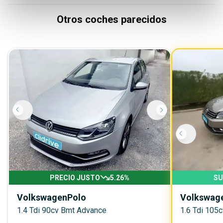
Otros coches parecidos
PRECIO JUSTO
5.26
%
SU
Volkswagen
Polo
Volkswag
1.4 Tdi 90cv Bmt Advance
1.6 Tdi 105