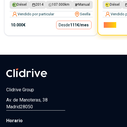
Diésel
2014
107.000
km
Manual
Diésel
Vendido por particular
Sevilla
Vendido p
10.000€
Desde
111€
/mes
7.000€
Clidrive Group
Av. de Manoteras, 38
Madrid
28050
Horario