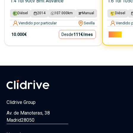
1.4 Tdi 90cv Bmt Advance
1.6 Tdi 105
Diésel
2014
107.000
km
Manual
Diésel
Vendido por particular
Sevilla
Vendido p
10.000€
Desde
111€
/mes
7.000€
Clidrive Group
Av. de Manoteras, 38
Madrid
28050