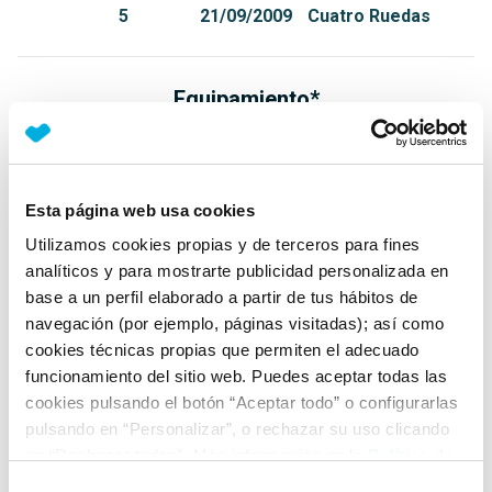
5
21/09/2009
Cuatro Ruedas
Equipamiento*
Detalles destacados
Portón trasero con mecanismo de apertura
Esta página web usa cookies
automático
Utilizamos cookies propias y de terceros para fines
Luz en maletero
analíticos y para mostrarte publicidad personalizada en
Red de sujeción en maletero
base a un perfil elaborado a partir de tus hábitos de
navegación (por ejemplo, páginas visitadas); así como
+ Ver todos
cookies técnicas propias que permiten el adecuado
funcionamiento del sitio web. Puedes aceptar todas las
Ficha técnica
cookies pulsando el botón “Aceptar todo” o configurarlas
pulsando en “Personalizar”, o rechazar su uso clicando
en “Rechazar todas”. Más información en la
Política de
Exterior
Cookies
.
Selección