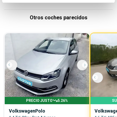
Otros coches parecidos
PRECIO JUSTO
5.26
%
SU
Volkswagen
Polo
Volkswag