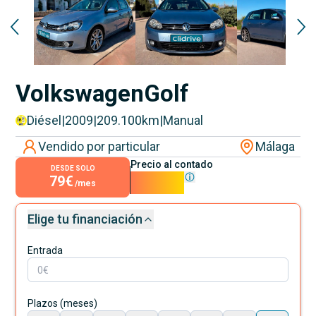
Volkswagen
Golf
Diésel
|
2009
|
209.100
km
|
Manual
Vendido por particular
Málaga
Precio al contado
DESDE SOLO
79€
7.100€
/mes
Elige tu financiación
Entrada
Plazos (meses)