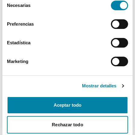
Necesarias
de
Interior
consentimiento
Preferencias
Seguridad
Estadística
Multimedia
Marketing
Confort
* La información de Equipamiento puede no reflejar todos los detalles
Mostrar detalles
específicos del vehículo.
Para cualquier duda, contacta con nuestro equipo.
Aceptar todo
Más de 3.500 clientes satisfechos
Rechazar todo