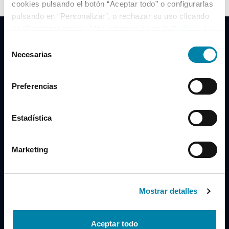
cookies pulsando el botón “Aceptar todo” o configurarlas
pulsando en “Personalizar”, o rechazar su uso clicando
en “Rechazar todas”. Más información en la
Política de
Cookies
.
Selección
Necesarias
de
consentimiento
Clidrive Group
Preferencias
Av. de Manoteras, 38
Madrid
28050
Estadística
Horario
Marketing
Lunes a Viernes
de 09:00 a 19:30
Compra un coche
+34 619 98 96 56
Mostrar detalles
Vende tu coche
+34 638 97 97 84
Aceptar todo