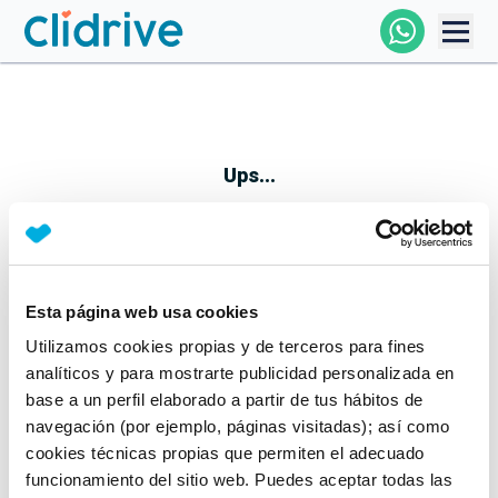
Comprar Coche
Todos Los Coches
Ups...
Profesional
Particular
Esta página web usa cookies
Parece que algo no ha ido bien
Utilizamos cookies propias y de terceros para fines
Financiación
No te preocupes, estamos trabajando en ello
analíticos y para mostrarte publicidad personalizada en
Mientras tanto, puedes echarle un vistazo a nuestros
base a un perfil elaborado a partir de tus hábitos de
Clidrive
coches:
navegación (por ejemplo, páginas visitadas); así como
cookies técnicas propias que permiten el adecuado
Ver coches
funcionamiento del sitio web. Puedes aceptar todas las