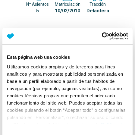
Nº Asientos
Matriculación
Tracción
5
10/02/2010
Delantera
Equipamiento*
Detalles destacados
Esta página web usa cookies
Luz en maletero
Utilizamos cookies propias y de terceros para fines
Display multifunción PLUS
analíticos y para mostrarte publicidad personalizada en
Volante multifunción
base a un perfil elaborado a partir de tus hábitos de
navegación (por ejemplo, páginas visitadas); así como
+ Ver todos
cookies técnicas propias que permiten el adecuado
funcionamiento del sitio web. Puedes aceptar todas las
Ficha técnica
cookies pulsando el botón “Aceptar todo” o configurarlas
pulsando en “Personalizar”, o rechazar su uso clicando
en “Rechazar todas”. Más información en la
Política de
Exterior
Cookies
.
Selección