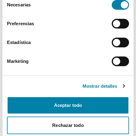
Necesarias
de
Interior
consentimiento
Preferencias
Seguridad
Estadística
Multimedia
Marketing
Confort
* La información de Equipamiento puede no reflejar todos los detalles
Mostrar detalles
específicos del vehículo.
Para cualquier duda, contacta con nuestro equipo.
Aceptar todo
Más de 3.500 clientes satisfechos
Rechazar todo