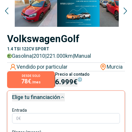
Volkswagen
Golf
1.4 TSI 122CV SPORT
Gasolina
|
2010
|
221.000
km
|
Manual
Vendido por particular
Murcia
Precio al contado
DESDE SOLO
78€
6.999€
/mes
Elige tu financiación
Entrada