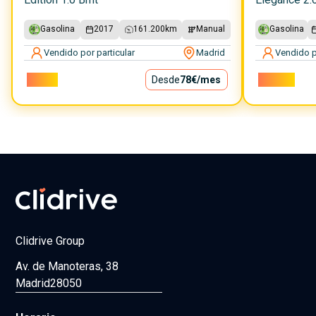
Gasolina
2017
161.200
km
Manual
Gasolina
Vendido por particular
Madrid
Vendido p
7.000€
Desde
78€
/mes
16.000€
Clidrive Group
Av. de Manoteras, 38
Madrid
28050