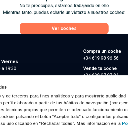
No te preocupes, estamos trabajando en ello
Mientras tanto, puedes echarle un vistazo a nuestros coches:
Ver coches
Compra un coche
+34 619 98 96 56
 Viernes
 a 19:30
Vende tu coche
+34 638 97 97 84
Comunicación y Pre
ies
contacto@clidrive.co
 y de terceros para fines analíticos y para mostrarte publicidad
 perfil elaborado a partir de tus hábitos de navegación (por eje
es técnicas propias que permiten el adecuado funcionamiento del
os derechos reservados.
cookies pulsando el botón “Aceptar todo” o configurarlas pulsan
r su uso clicando en “Rechazar todas”. Más información en la
Po