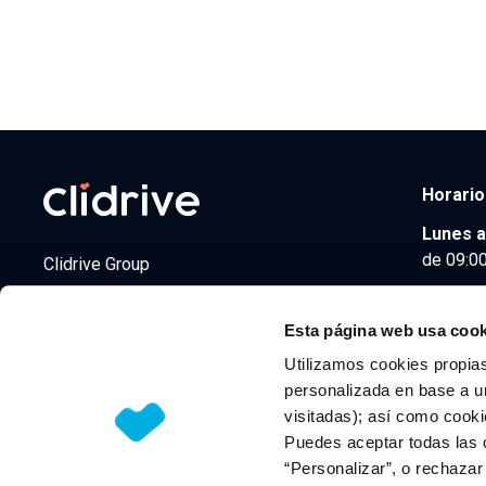
Horario
Lunes a
de 09:00
Clidrive Group
Av. de Manoteras, 38
Madrid
28050
Esta página web usa cook
Utilizamos cookies propias
personalizada en base a un
visitadas); así como cooki
© 2026 CLIDRIVE CAPITAL, SOCIEDAD LIMITADA. Todos l
Puedes aceptar todas las 
“Personalizar”, o rechaza