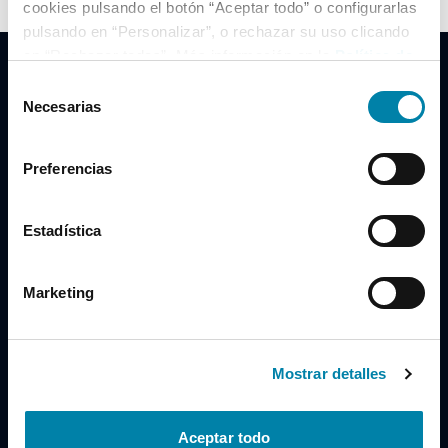
cookies pulsando el botón “Aceptar todo” o configurarlas
pulsando en “Personalizar”, o rechazar su uso clicando
en “Rechazar todas”. Más información en la
Política de
Cookies
.
Selección
Necesarias
de
consentimiento
Clidrive Group
Preferencias
Av. de Manoteras, 38
Madrid
28050
Estadística
Horario
Marketing
Lunes a Viernes
de 09:00 a 19:30
Compra un coche
+34 619 98 96 56
Mostrar detalles
Vende tu coche
+34 638 97 97 84
Aceptar todo