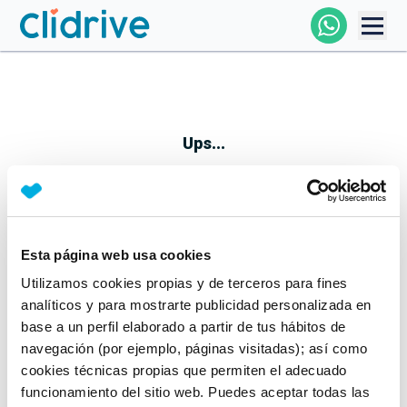
Comprar Coche
Todos Los Coches
Ups...
Profesional
Particular
Esta página web usa cookies
Parece que algo no ha ido bien
Utilizamos cookies propias y de terceros para fines
Financiación
No te preocupes, estamos trabajando en ello
analíticos y para mostrarte publicidad personalizada en
Mientras tanto, puedes echarle un vistazo a nuestros
base a un perfil elaborado a partir de tus hábitos de
Clidrive
coches:
navegación (por ejemplo, páginas visitadas); así como
cookies técnicas propias que permiten el adecuado
Ver coches
funcionamiento del sitio web. Puedes aceptar todas las