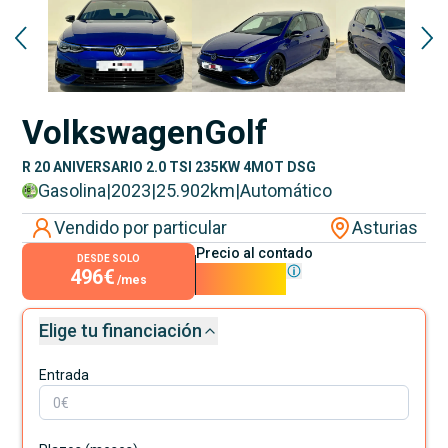
Volkswagen
Golf
R 20 ANIVERSARIO 2.0 TSI 235KW 4MOT DSG
Gasolina
|
2023
|
25.902
km
|
Automático
Vendido por particular
Asturias
Precio al contado
DESDE SOLO
496€
45.000€
/mes
Elige tu financiación
Entrada