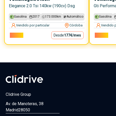
Elegance 2.0 Tsi 140kw (190cv) Dsg
Gasolina
2017
173.000
km
Automático
Gasolina
Vendido por particular
Córdoba
Vendido p
16.000€
Desde
177€
/mes
22.500€
Clidrive Group
Av. de Manoteras, 38
Madrid
28050