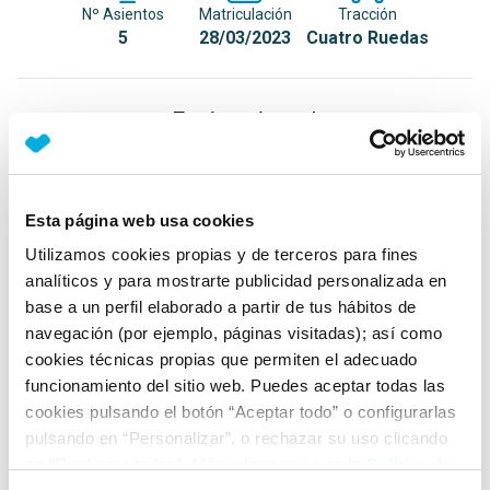
Nº Asientos
Matriculación
Tracción
5
28/03/2023
Cuatro Ruedas
Equipamiento*
Detalles destacados
Tracción 4Motion con R-Performance Torque
Esta página web usa cookies
Vectoring para modo Drift
Utilizamos cookies propias y de terceros para fines
Park assist
analíticos y para mostrarte publicidad personalizada en
base a un perfil elaborado a partir de tus hábitos de
Garantía oficial de fábrica hasta 03/2027
navegación (por ejemplo, páginas visitadas); así como
+ Ver todos
cookies técnicas propias que permiten el adecuado
funcionamiento del sitio web. Puedes aceptar todas las
Ficha técnica
cookies pulsando el botón “Aceptar todo” o configurarlas
pulsando en “Personalizar”, o rechazar su uso clicando
en “Rechazar todas”. Más información en la
Política de
Exterior