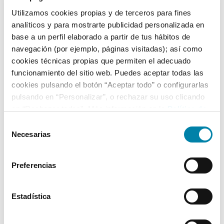
Utilizamos cookies propias y de terceros para fines
analíticos y para mostrarte publicidad personalizada en
Equipamiento*
base a un perfil elaborado a partir de tus hábitos de
navegación (por ejemplo, páginas visitadas); así como
Detalles destacados
cookies técnicas propias que permiten el adecuado
funcionamiento del sitio web. Puedes aceptar todas las
Wireless App Connect (incluye Google Android Auto +
cookies pulsando el botón “Aceptar todo” o configurarlas
Apple CarPlay + Mirror Link)
pulsando en “Personalizar”, o rechazar su uso clicando
Faros LED
en “Rechazar todas”. Más información en la
Política de
Luz diurna LED
Cookies
.
Selección
Necesarias
+ Ver todos
de
consentimiento
Preferencias
* La información de Equipamiento puede no reflejar todos los detalles
específicos del vehículo.
Para cualquier duda, contacta con nuestro equipo.
Estadística