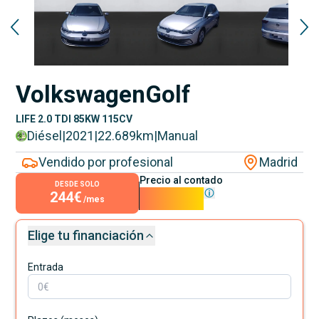
Volkswagen
Golf
LIFE 2.0 TDI 85KW 115CV
Diésel
|
2021
|
22.689
km
|
Manual
Vendido por profesional
Madrid
Precio al contado
DESDE SOLO
244€
22.090€
/mes
Elige tu financiación
Entrada