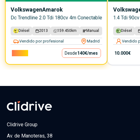
Volkswagen
Amarok
Volkswag
Dc Trendline 2.0 Tdi 180cv 4m Conectable
1.4 Tdi 90c
Diésel
2013
159.450
km
Manual
Diésel
Vendido por profesional
Madrid
Vendido p
12.690€
Desde
140€
/mes
10.000€
Clidrive Group
Av. de Manoteras, 38