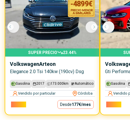
-
4899
€
SUPER PRECIO
23.44
%
SU
Volkswagen
Arteon
Volkswag
Elegance 2.0 Tsi 140kw (190cv) Dsg
Gasolina
2017
173.000
km
Automático
Gasolina
Vendido por particular
Córdoba
Vendido p
16.000€
Desde
177€
/mes
22.500€