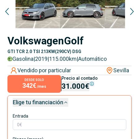
Volkswagen
Golf
GTI TCR 2.0 TSI 213KW(290CV) DSG
Gasolina
|
2019
|
115.000
km
|
Automático
Vendido por particular
Sevilla
Precio al contado
DESDE SOLO
342€
31.000€
/mes
Elige tu financiación
Entrada