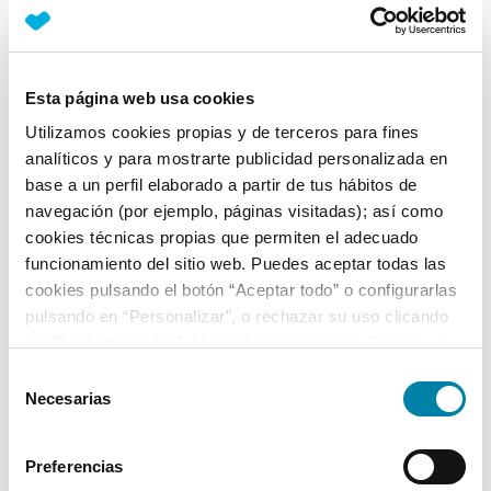
Nº Asientos
Matriculación
Tracción
5
27/05/2019
Delantera
Esta página web usa cookies
Equipamiento*
Utilizamos cookies propias y de terceros para fines
analíticos y para mostrarte publicidad personalizada en
Ficha técnica
base a un perfil elaborado a partir de tus hábitos de
navegación (por ejemplo, páginas visitadas); así como
Exterior
cookies técnicas propias que permiten el adecuado
funcionamiento del sitio web. Puedes aceptar todas las
cookies pulsando el botón “Aceptar todo” o configurarlas
Interior
pulsando en “Personalizar”, o rechazar su uso clicando
en “Rechazar todas”. Más información en la
Política de
Seguridad
Cookies
.
Selección
Necesarias
de
consentimiento
Multimedia
Preferencias