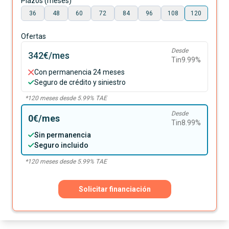
Plazos (meses)
36
48
60
72
84
96
108
120
Ofertas
Desde
342€
/mes
Tin
9.99
%
Con permanencia 24 meses
Seguro de crédito y siniestro
*
120
meses desde
5.99
% TAE
Desde
0€
/mes
Tin
8.99
%
Sin permanencia
Seguro incluido
*
120
meses desde
5.99
% TAE
Solicitar financiación