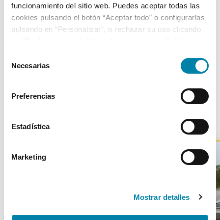
funcionamiento del sitio web. Puedes aceptar todas las
5
19/07/2005
Delantera
cookies pulsando el botón “Aceptar todo” o configurarlas
pulsando en “Personalizar”, o rechazar su uso clicando
en “Rechazar todas”. Más información en la
Política de
Más de 3.500 clientes satisfechos
Cookies
.
Selección
Necesarias
de
consentimiento
Preferencias
Otros coches parecidos
Estadística
Marketing
Mostrar detalles