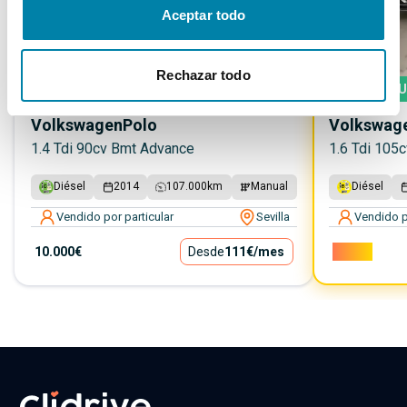
Aceptar todo
Rechazar todo
PRECIO JUSTO
5.26
%
SU
Volkswagen
Polo
Volkswag
1.4 Tdi 90cv Bmt Advance
1.6 Tdi 105
Diésel
2014
107.000
km
Manual
Diésel
Vendido por particular
Sevilla
Vendido p
10.000€
Desde
111€
/mes
7.000€