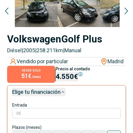
Volkswagen
Golf Plus
Diésel
|
2005
|
258.211
km
|
Manual
Vendido por particular
Madrid
Precio al contado
DESDE SOLO
51€
4.550€
/mes
Elige tu financiación
Entrada
Plazos (meses)