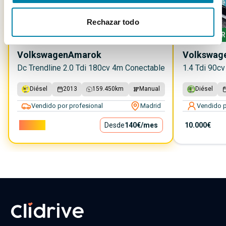
Rechazar todo
BUEN PRECIO
7.35
%
PR
Volkswagen
Amarok
Volkswag
Dc Trendline 2.0 Tdi 180cv 4m Conectable
1.4 Tdi 90c
Diésel
2013
159.450
km
Manual
Diésel
Vendido por profesional
Madrid
Vendido p
12.690€
Desde
140€
/mes
10.000€