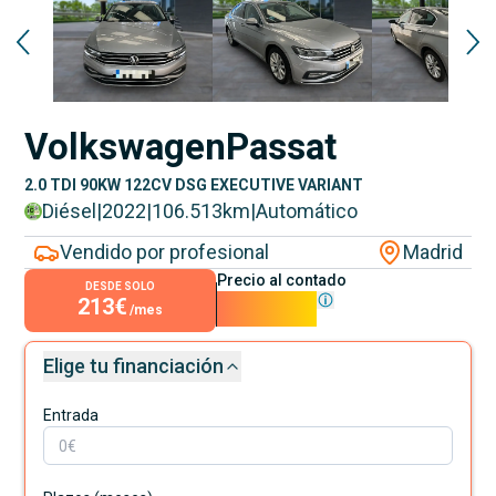
Volkswagen
Passat
2.0 TDI 90KW 122CV DSG EXECUTIVE VARIANT
Diésel
|
2022
|
106.513
km
|
Automático
Vendido por profesional
Madrid
Precio al contado
DESDE SOLO
213€
19.290€
/mes
Elige tu financiación
Entrada