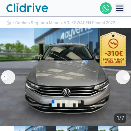
Volkswagen
Passat
Comprar Coche
Coches Segunda Mano
VOLKSWAGEN Passat 2022
19.290€
Todos Los Coches
Profesional
-
310
€
Particular
Financiación
Clidrive
1
/
7